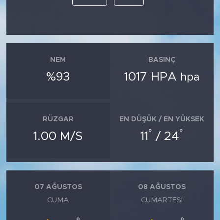
NEM
BASINÇ
%93
1017 HPA
hpa
RÜZGAR
EN DÜŞÜK / EN YÜKSEK
°
°
1.00 M/S
11
/ 24
07 AĞUSTOS
08 AĞUSTOS
CUMA
CUMARTESI