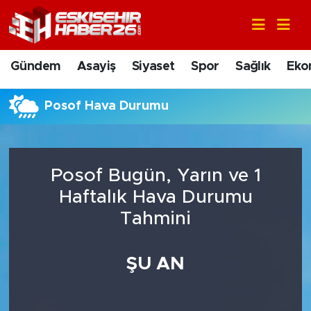
Gündem
Nöbetçi Eczaneler
Gündem
Asayiş
Siyaset
Spor
Sağlık
Eko
Asayiş
Hava Durumu
Posof Hava Durumu
Siyaset
Trafik Durumu
Spor
Süper Lig Puan Durumu ve Fikstür
Posof Bugün, Yarın ve 1
Sağlık
Tüm Manşetler
Haftalık Hava Durumu
Tahmini
Ekonomi
Son Dakika Haberleri
ŞU AN
Eğitim
Haber Arşivi
Sanat