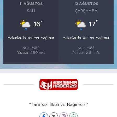
11 AĞUSTOS
12 AĞUSTOS
SALI
ÇARŞAMBA
°
°
16
17
Yakınlarda Yer Yer Yağmur
Yakınlarda Yer Yer Yağmur
Nem: %84
Nem: %85
Rüzgar: 2.50 m/s
Rüzgar: 2.61 m/s
"Tarafsız, İlkeli ve Bağımsız."