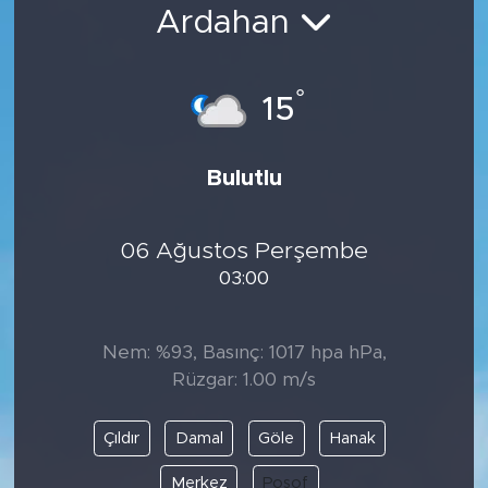
Ardahan
Bölge
Teknoloji
°
15
Magazin
Bulutlu
Dünya
06 Ağustos Perşembe
Sektör
03:00
Nem: %93, Basınç: 1017 hpa hPa,
Rüzgar: 1.00 m/s
Çıldır
Damal
Göle
Hanak
Merkez
Posof