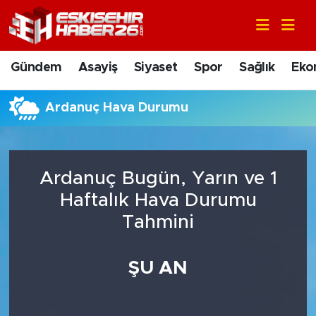
Gündem
Nöbetçi Eczaneler
Gündem
Asayiş
Siyaset
Spor
Sağlık
Eko
Asayiş
Hava Durumu
Ardanuç Hava Durumu
Siyaset
Trafik Durumu
Spor
Süper Lig Puan Durumu ve Fikstür
Ardanuç Bugün, Yarın ve 1
Sağlık
Tüm Manşetler
Haftalık Hava Durumu
Tahmini
Ekonomi
Son Dakika Haberleri
ŞU AN
Eğitim
Haber Arşivi
Sanat