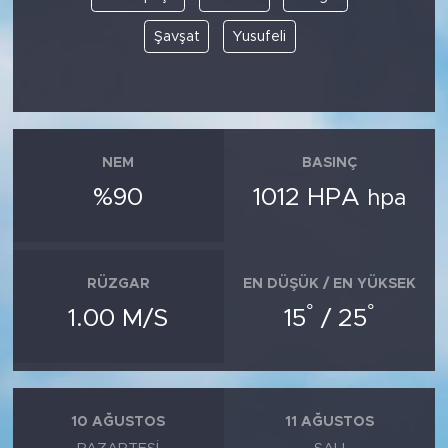
Şavşat
Yusufeli
NEM
BASINÇ
%90
1012 HPA
hpa
RÜZGAR
EN DÜŞÜK / EN YÜKSEK
°
°
1.00 M/S
15
/ 25
10 AĞUSTOS
11 AĞUSTOS