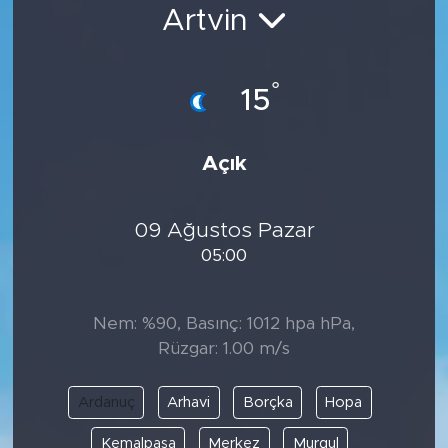
Artvin
Bölge
Teknoloji
°
15
Magazin
Açık
Dünya
09 Ağustos Pazar
Sektör
05:00
Nem: %90, Basınç: 1012 hpa hPa,
Rüzgar: 1.00 m/s
Ardanuç
Arhavi
Borçka
Hopa
Kemalpaşa
Merkez
Murgul