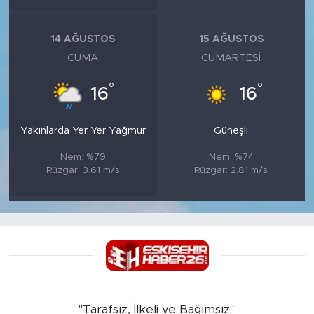
14 AĞUSTOS
15 AĞUSTOS
CUMA
CUMARTESI
°
°
16
16
Yakınlarda Yer Yer Yağmur
Güneşli
Nem: %79
Nem: %74
Rüzgar: 3.61 m/s
Rüzgar: 2.81 m/s
"Tarafsız, İlkeli ve Bağımsız."