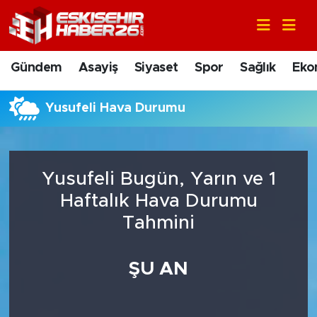
Gündem
Nöbetçi Eczaneler
Gündem
Asayiş
Siyaset
Spor
Sağlık
Eko
Asayiş
Hava Durumu
Yusufeli Hava Durumu
Siyaset
Trafik Durumu
Spor
Süper Lig Puan Durumu ve Fikstür
Yusufeli Bugün, Yarın ve 1
Sağlık
Tüm Manşetler
Haftalık Hava Durumu
Tahmini
Ekonomi
Son Dakika Haberleri
ŞU AN
Eğitim
Haber Arşivi
Sanat