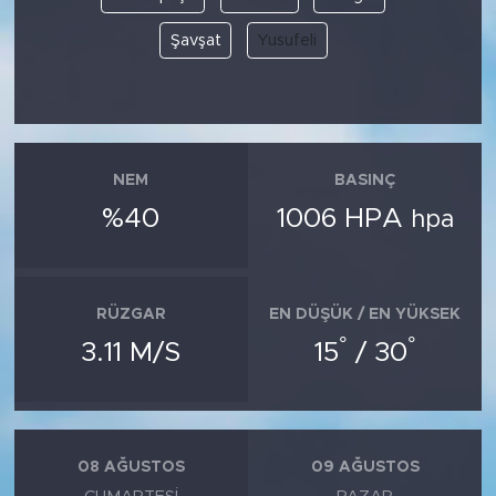
Şavşat
Yusufeli
NEM
BASINÇ
%40
1006 HPA
hpa
RÜZGAR
EN DÜŞÜK / EN YÜKSEK
°
°
3.11 M/S
15
/ 30
08 AĞUSTOS
09 AĞUSTOS