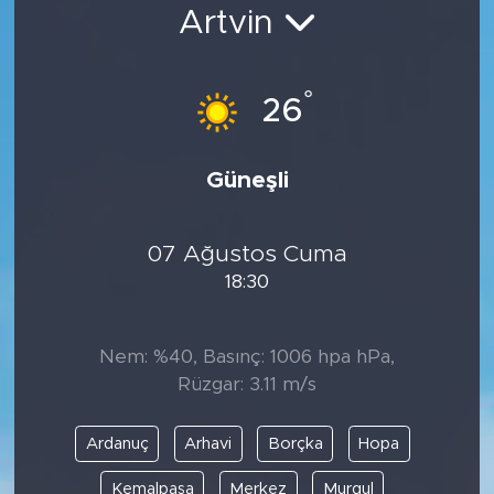
Artvin
Bölge
Teknoloji
°
26
Magazin
Güneşli
Dünya
07 Ağustos Cuma
Sektör
18:30
Nem: %40, Basınç: 1006 hpa hPa,
Rüzgar: 3.11 m/s
Ardanuç
Arhavi
Borçka
Hopa
Kemalpaşa
Merkez
Murgul