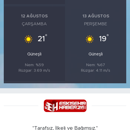
12 AĞUSTOS
13 AĞUSTOS
ÇARŞAMBA
PERŞEMBE
°
°
21
19
Güneşli
Güneşli
Nem: %59
Nem: %67
Rüzgar: 3.69 m/s
Rüzgar: 4.11 m/s
"Tarafsız, İlkeli ve Bağımsız."