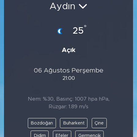
Aydın
Bölge
Teknoloji
°
25
Magazin
Açık
Dünya
06 Ağustos Perşembe
Sektör
21:00
Nem: %30, Basınç: 1007 hpa hPa,
Rüzgar: 1.89 m/s
Bozdoğan
Buharkent
Çine
Didim
Efeler
Germencik