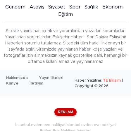
Gündem
Asayiş
Siyaset
Spor
Sağlık
Ekonomi
Eğitim
Sitede yayınlanan içerik ve yorumlardan yazarları sorumludur.
Yayınlanan yorumlardan Eskişehir Haber - Son Dakika Eskişehir
Haberleri sorumlu tutulamaz. Sitedeki tüm harici linkler ayrı bir
sayfada açılır. Sitemizde yayınlanan haber, köşe yazıları ve
fotoğraflar izin alınmaksızın kaynak gösterilse dahi, herhangi bir
ortamda kullanılamaz ve yayınlanamaz
Hakkımızda
Yayın İlkeleri
Haber Yazılımı:
TE Bilişim
|
Künye
İletişim
Copyright © 2026
REKLAM
İstanbul evden eve nakliyat
İstanbul evden eve nakliyat
Evden Eve Nakliyat İstanbul