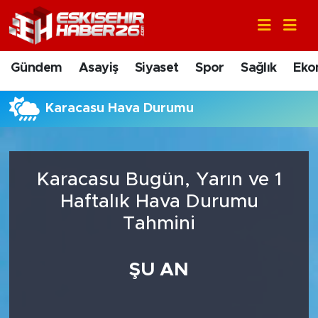
Gündem
Nöbetçi Eczaneler
Gündem
Asayiş
Siyaset
Spor
Sağlık
Eko
Asayiş
Hava Durumu
Karacasu Hava Durumu
Siyaset
Trafik Durumu
Spor
Süper Lig Puan Durumu ve Fikstür
Karacasu Bugün, Yarın ve 1
Sağlık
Tüm Manşetler
Haftalık Hava Durumu
Tahmini
Ekonomi
Son Dakika Haberleri
ŞU AN
Eğitim
Haber Arşivi
Sanat