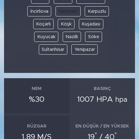
İncirliova
Karacasu
Karpuzlu
Koçarlı
Köşk
Kuşadası
Kuyucak
Nazilli
Söke
Sultanhisar
Yenipazar
NEM
BASINÇ
%30
1007 HPA
hpa
RÜZGAR
EN DÜŞÜK / EN YÜKSEK
°
°
1.89 M/S
19
/ 40