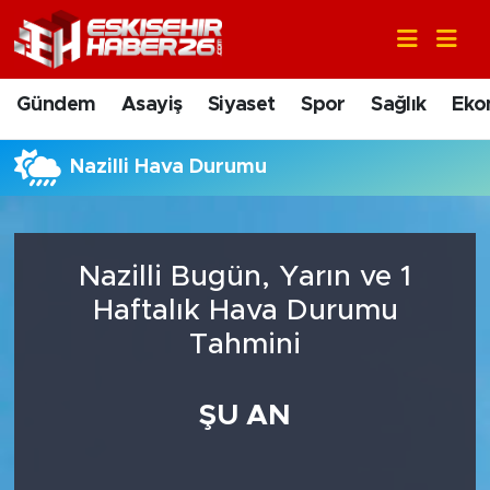
Gündem
Nöbetçi Eczaneler
Gündem
Asayiş
Siyaset
Spor
Sağlık
Eko
Asayiş
Hava Durumu
Nazilli Hava Durumu
Siyaset
Trafik Durumu
Spor
Süper Lig Puan Durumu ve Fikstür
Nazilli Bugün, Yarın ve 1
Sağlık
Tüm Manşetler
Haftalık Hava Durumu
Tahmini
Ekonomi
Son Dakika Haberleri
ŞU AN
Eğitim
Haber Arşivi
Sanat