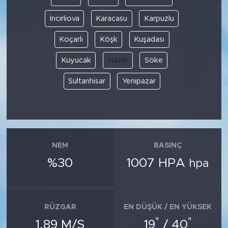
İncirliova
Karacasu
Karpuzlu
Koçarlı
Köşk
Kuşadası
Kuyucak
Nazilli
Söke
Sultanhisar
Yenipazar
NEM
BASINÇ
%30
1007 HPA
hpa
RÜZGAR
EN DÜŞÜK / EN YÜKSEK
°
°
1.89 M/S
19
/ 40