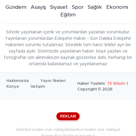
Gündem
Asayiş
Siyaset
Spor
Sağlık
Ekonomi
Eğitim
Sitede yayınlanan içerik ve yorumlardan yazarları sorumludur.
Yayınlanan yorumlardan Eskişehir Haber - Son Dakika Eskişehir
Haberleri sorumlu tutulamaz. Sitedeki tüm harici linkler ayrı bir
sayfada açılır. Sitemizde yayınlanan haber, köşe yazıları ve
fotoğraflar izin alınmaksızın kaynak gösterilse dahi, herhangi bir
ortamda kullanılamaz ve yayınlanamaz
Hakkımızda
Yayın İlkeleri
Haber Yazılımı:
TE Bilişim
|
Künye
İletişim
Copyright © 2026
REKLAM
İstanbul evden eve nakliyat
İstanbul evden eve nakliyat
Evden Eve Nakliyat İstanbul