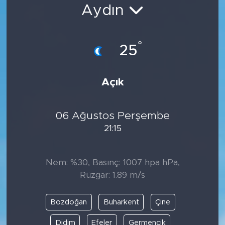
Aydın
Bölge
Teknoloji
°
25
Magazin
Açık
Dünya
06 Ağustos Perşembe
Sektör
21:15
Nem: %30, Basınç: 1007 hpa hPa,
Rüzgar: 1.89 m/s
Bozdoğan
Buharkent
Çine
Didim
Efeler
Germencik