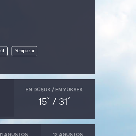
üt
Yenipazar
EN DÜŞÜK / EN YÜKSEK
°
°
15
/ 31
11 AĞUSTOS
12 AĞUSTOS