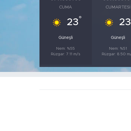
CUMA
CUMARTESI
°
23
23
Güneşli
Güneşli
Nem: %55
Nem: %51
Rüzgar: 7.11 m/s
Rüzgar: 8.50 m