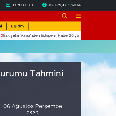
13.703
64.475,47
%
0
%
0.66
i
Eğitim
0
Eskişehir Valisi'nden Eskişehir Haber26'ya 10. Yıl Tebriği
 Durumu Tahmini
06 Ağustos Perşembe
08:30