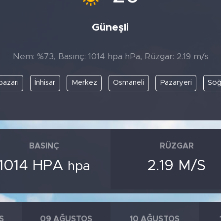
Güneşli
Nem: %73, Basınç: 1014 hpa hPa, Rüzgar: 2.19 m/s
pazarı
İnhisar
Merkez
Osmaneli
Pazaryeri
Söğ
BASINÇ
RÜZGAR
1014 HPA
2.19 M/S
hpa
S
09 AĞUSTOS
10 AĞUSTOS