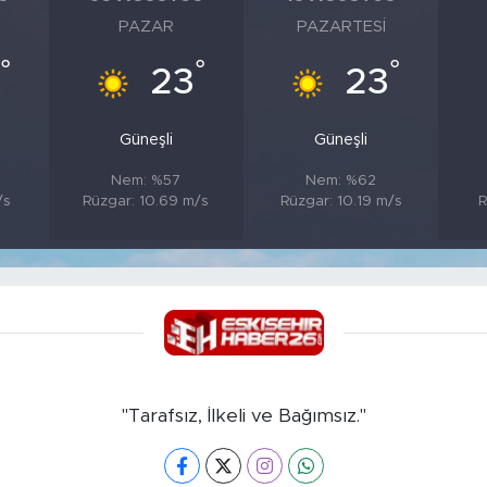
PAZAR
PAZARTESI
°
°
°
23
23
Güneşli
Güneşli
Nem: %57
Nem: %62
/s
Rüzgar: 10.69 m/s
Rüzgar: 10.19 m/s
R
"Tarafsız, İlkeli ve Bağımsız."