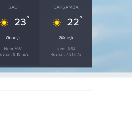
SALI
ÇARŞAMBA
°
°
23
22
Güneşli
Güneşli
Nem: %61
Nem: %54
üzgar: 8.19 m/s
Rüzgar: 7.31 m/s