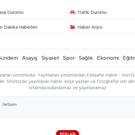
ava Durumu
Trafik Durumu
n Dakika Haberleri
Haber Arşivi
Gündem
Asayiş
Siyaset
Spor
Sağlık
Ekonomi
Eğit
zarları sorumludur. Yayınlanan yorumlardan Eskişehir Haber - Son Da
çılır. Sitemizde yayınlanan haber, köşe yazıları ve fotoğraflar izin al
ortamda kullanılamaz ve yayınlanamaz
İletişim
REKLAM