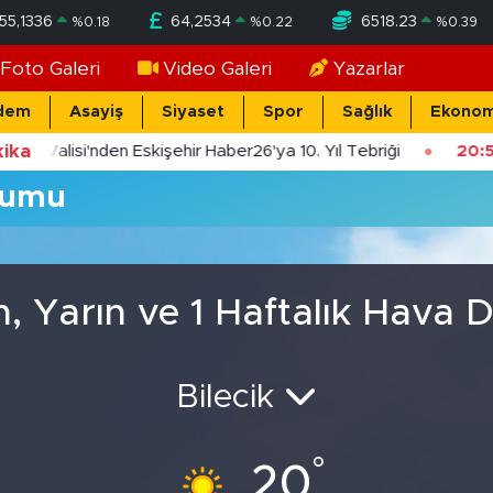
55,1336
64,2534
6518.23
%
0.18
%
0.22
%
0.39
Foto Galeri
Video Galeri
Yazarlar
dem
Asayiş
Siyaset
Spor
Sağlık
Ekonom
ika
şehir Valisi'nden Eskişehir Haber26'ya 10. Yıl Tebriği
20:5
rumu
 Yarın ve 1 Haftalık Hava
Bilecik
°
20