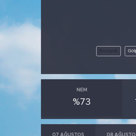
Bölge
Teknoloji
Magazin
Bozüyük
Göl
Dünya
Sektör
NEM
%73
07 AĞUSTOS
08 AĞUSTO