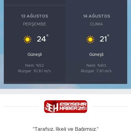
13 AĞUSTOS
14 AĞUSTOS
PERŞEMBE
CUMA
°
°
24
21
Güneşli
Güneşli
Nem: %52
Nem: %60
Rüzgar: 10.81 m/s
Rüzgar: 7.61 m/s
"Tarafsız, İlkeli ve Bağımsız."