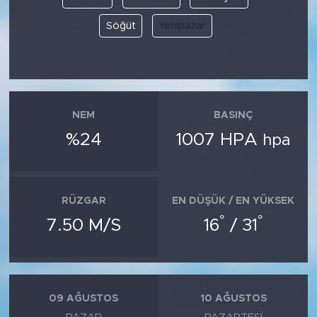
Söğüt
Yenipazar
NEM
BASINÇ
%24
1007 HPA
hpa
RÜZGAR
EN DÜŞÜK / EN YÜKSEK
°
°
7.50 M/S
16
/ 31
09 AĞUSTOS
10 AĞUSTOS