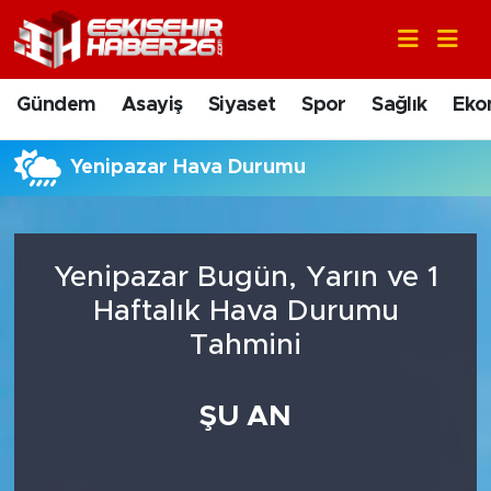
Gündem
Nöbetçi Eczaneler
Gündem
Asayiş
Siyaset
Spor
Sağlık
Eko
Asayiş
Hava Durumu
Yenipazar Hava Durumu
Siyaset
Trafik Durumu
Spor
Süper Lig Puan Durumu ve Fikstür
Yenipazar Bugün, Yarın ve 1
Sağlık
Tüm Manşetler
Haftalık Hava Durumu
Tahmini
Ekonomi
Son Dakika Haberleri
ŞU AN
Eğitim
Haber Arşivi
Sanat