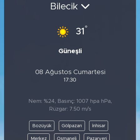
Bilecik
Bölge
Teknoloji
°
31
Magazin
Güneşli
Dünya
08 Ağustos Cumartesi
Sektör
17:30
Nem: %24, Basınç: 1007 hpa hPa,
Rüzgar: 7.50 m/s
Bozüyük
Gölpazarı
İnhisar
Merkez
Osmaneli
Pazaryeri