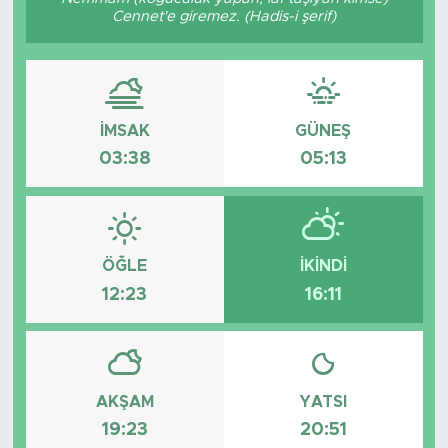
Cennet'e giremez. (Hadis-i şerif)
Bölge
Teknoloji
İMSAK
GÜNEŞ
Magazin
03:38
05:13
Dünya
Sektör
ÖĞLE
İKINDI
12:23
16:11
AKŞAM
YATSI
19:23
20:51