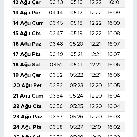
12 Ağu Çar
03:43
05:16
12:22
16:10
19:
13 Ağu Per
03:44
05:17
12:22
16:09
19:
14 Ağu Cum
03:45
05:18
12:22
16:09
19:
15 Ağu Cts
03:47
05:19
12:22
16:08
19:
16 Ağu Paz
03:48
05:20
12:21
16:07
19:
17 Ağu Pts
03:49
05:21
12:21
16:07
19:
18 Ağu Sal
03:51
05:21
12:21
16:06
19:
19 Ağu Çar
03:52
05:22
12:21
16:06
19:
20 Ağu Per
03:53
05:23
12:20
16:05
19:
21 Ağu Cum
03:54
05:24
12:20
16:04
19:
22 Ağu Cts
03:56
05:25
12:20
16:04
19:
23 Ağu Paz
03:57
05:26
12:20
16:03
19:
24 Ağu Pts
03:58
05:27
12:19
16:02
19: