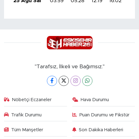
25 Ağu Sal
03:59
05:28
12:19
16:02
19:
"Tarafsız, İlkeli ve Bağımsız."
Nöbetçi Eczaneler
Hava Durumu
Trafik Durumu
Puan Durumu ve Fikstür
Tüm Manşetler
Son Dakika Haberleri