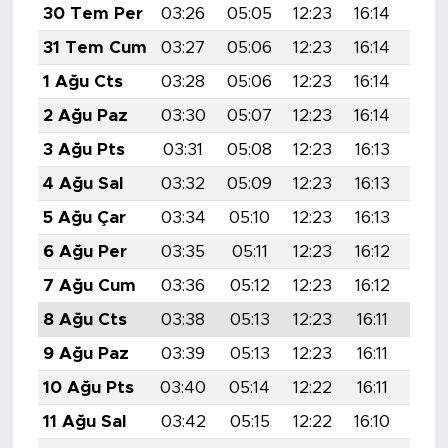
30 Tem Per
03:26
05:05
12:23
16:14
19:
31 Tem Cum
03:27
05:06
12:23
16:14
19:
1 Ağu Cts
03:28
05:06
12:23
16:14
19:
2 Ağu Paz
03:30
05:07
12:23
16:14
19:
3 Ağu Pts
03:31
05:08
12:23
16:13
19:
4 Ağu Sal
03:32
05:09
12:23
16:13
19:
5 Ağu Çar
03:34
05:10
12:23
16:13
19:
6 Ağu Per
03:35
05:11
12:23
16:12
19:
7 Ağu Cum
03:36
05:12
12:23
16:12
19:
8 Ağu Cts
03:38
05:13
12:23
16:11
19:
9 Ağu Paz
03:39
05:13
12:23
16:11
19:
10 Ağu Pts
03:40
05:14
12:22
16:11
19:
11 Ağu Sal
03:42
05:15
12:22
16:10
19: