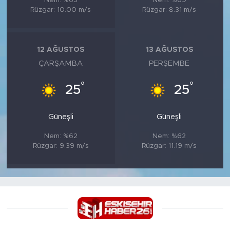
Nem: %63
Nem: %69
Rüzgar: 10.00 m/s
Rüzgar: 8.31 m/s
12 AĞUSTOS
13 AĞUSTOS
ÇARŞAMBA
PERŞEMBE
°
°
25
25
Güneşli
Güneşli
Nem: %62
Nem: %62
Rüzgar: 9.39 m/s
Rüzgar: 11.19 m/s