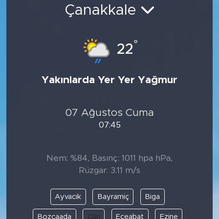
Çanakkale
Bölge
Teknoloji
°
22
Magazin
Yakınlarda Yer Yer Yağmur
Dünya
07 Ağustos Cuma
Sektör
07:45
Nem: %84, Basınç: 1011 hpa hPa,
Rüzgar: 3.11 m/s
Ayvacık
Bayramiç
Biga
Bozcaada
Çan
Eceabat
Ezine