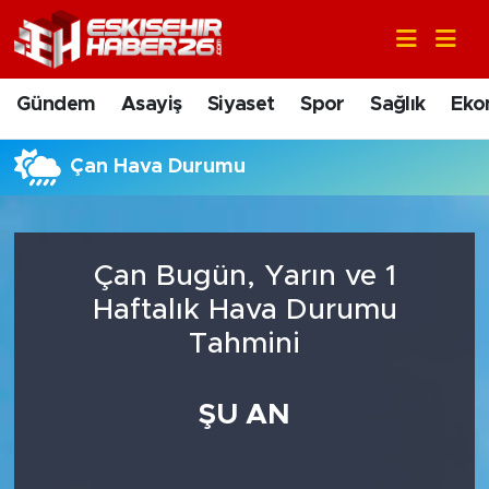
Gündem
Nöbetçi Eczaneler
Gündem
Asayiş
Siyaset
Spor
Sağlık
Eko
Asayiş
Hava Durumu
Çan Hava Durumu
Siyaset
Trafik Durumu
Spor
Süper Lig Puan Durumu ve Fikstür
Çan Bugün, Yarın ve 1
Sağlık
Tüm Manşetler
Haftalık Hava Durumu
Tahmini
Ekonomi
Son Dakika Haberleri
ŞU AN
Eğitim
Haber Arşivi
Sanat