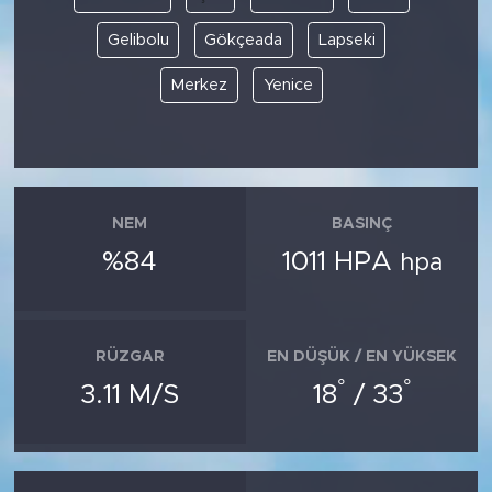
Gelibolu
Gökçeada
Lapseki
Merkez
Yenice
NEM
BASINÇ
%84
1011 HPA
hpa
RÜZGAR
EN DÜŞÜK / EN YÜKSEK
°
°
3.11 M/S
18
/ 33