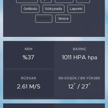
Gelibolu
Gökçeada
Lapseki
Merkez
Yenice
NEM
BASINÇ
%37
1011 HPA
hpa
RÜZGAR
EN DÜŞÜK / EN YÜKSEK
°
°
2.61 M/S
12
/ 27