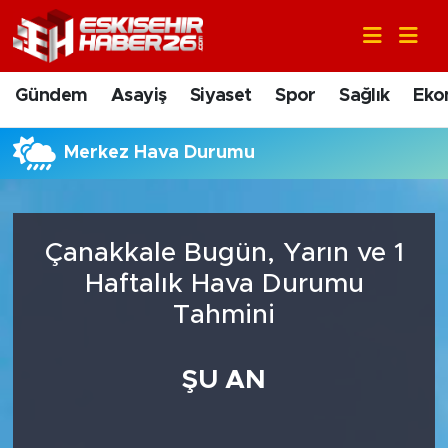
Gündem
Nöbetçi Eczaneler
Gündem
Asayiş
Siyaset
Spor
Sağlık
Eko
Asayiş
Hava Durumu
Merkez Hava Durumu
Siyaset
Trafik Durumu
Spor
Süper Lig Puan Durumu ve Fikstür
Çanakkale Bugün, Yarın ve 1
Sağlık
Tüm Manşetler
Haftalık Hava Durumu
Tahmini
Ekonomi
Son Dakika Haberleri
ŞU AN
Eğitim
Haber Arşivi
Sanat