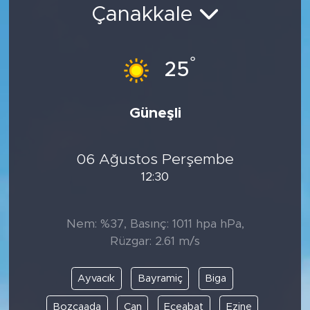
Çanakkale
Bölge
Teknoloji
°
25
Magazin
Güneşli
Dünya
06 Ağustos Perşembe
Sektör
12:30
Nem: %37, Basınç: 1011 hpa hPa,
Rüzgar: 2.61 m/s
Ayvacık
Bayramiç
Biga
Bozcaada
Çan
Eceabat
Ezine