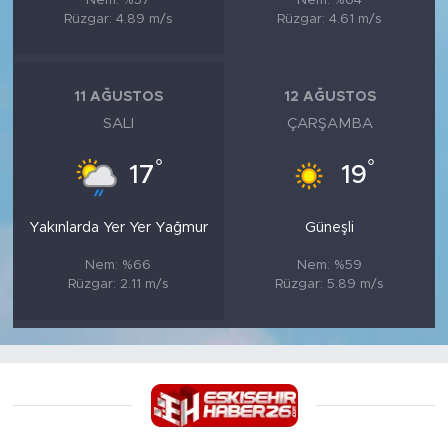
Nem: %57
Nem: %64
Rüzgar: 4.89 m/s
Rüzgar: 4.61 m/s
11 AĞUSTOS
12 AĞUSTOS
SALI
ÇARŞAMBA
°
°
17
19
Yakınlarda Yer Yer Yağmur
Güneşli
Nem: %66
Nem: %59
Rüzgar: 2.11 m/s
Rüzgar: 5.89 m/s