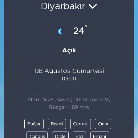
Diyarbakır
Bölge
Teknoloji
°
24
Magazin
Açık
Dünya
08 Ağustos Cumartesi
Sektör
03:00
Nem: %25, Basınç: 1003 hpa hPa,
Rüzgar: 1.89 m/s
Bağlar
Bismil
Çermik
Çınar
Çüngüş
Dicle
Eğil
Ergani