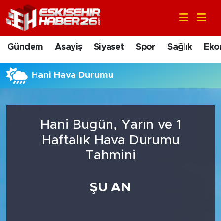
Gündem
Nöbetçi Eczaneler
Gündem
Asayiş
Siyaset
Spor
Sağlık
Eko
Asayiş
Hava Durumu
Hani Hava Durumu
Siyaset
Trafik Durumu
Spor
Süper Lig Puan Durumu ve Fikstür
Hani Bugün, Yarın ve 1
Sağlık
Tüm Manşetler
Haftalık Hava Durumu
Tahmini
Ekonomi
Son Dakika Haberleri
ŞU AN
Eğitim
Haber Arşivi
Sanat