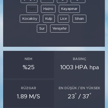
Hani
Hazro
Kayapınar
Kocaköy
Kulp
Lice
Silvan
Sur
Yenişehir
NEM
BASINÇ
%25
1003 HPA
hpa
RÜZGAR
EN DÜŞÜK / EN YÜKSEK
°
°
1.89 M/S
23
/ 37