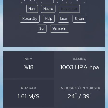
Hani
Hazro
Kayapınar
Kocaköy
Kulp
Lice
Silvan
Sur
Yenişehir
NEM
BASINÇ
%18
1003 HPA
hpa
RÜZGAR
EN DÜŞÜK / EN YÜKSEK
°
°
1.61 M/S
24
/ 39