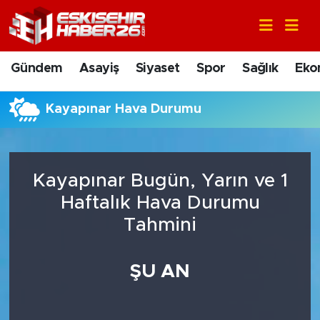
Gündem
Nöbetçi Eczaneler
Gündem
Asayiş
Siyaset
Spor
Sağlık
Eko
Asayiş
Hava Durumu
Kayapınar Hava Durumu
Siyaset
Trafik Durumu
Spor
Süper Lig Puan Durumu ve Fikstür
Kayapınar Bugün, Yarın ve 1
Sağlık
Tüm Manşetler
Haftalık Hava Durumu
Tahmini
Ekonomi
Son Dakika Haberleri
ŞU AN
Eğitim
Haber Arşivi
Sanat