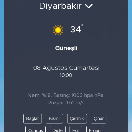
Diyarbakır
Bölge
Teknoloji
°
34
Magazin
Güneşli
Dünya
08 Ağustos Cumartesi
Sektör
10:00
Nem: %18, Basınç: 1003 hpa hPa,
Rüzgar: 1.61 m/s
Bağlar
Bismil
Çermik
Çınar
Çüngüş
Dicle
Eğil
Ergani