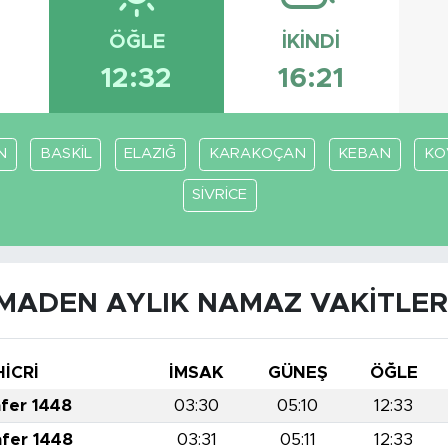
ÖĞLE
İKINDI
12:32
16:21
N
BASKİL
ELAZIĞ
KARAKOÇAN
KEBAN
KO
SİVRİCE
MADEN AYLIK NAMAZ VAKITLER
HİCRİ
İMSAK
GÜNEŞ
ÖĞLE
afer 1448
03:30
05:10
12:33
afer 1448
03:31
05:11
12:33