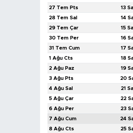
27 Tem Pts
13 S
28 Tem Sal
14 S
29 Tem Çar
15 S
30 Tem Per
16 S
31 Tem Cum
17 S
1 Ağu Cts
18 S
2 Ağu Paz
19 S
3 Ağu Pts
20 S
4 Ağu Sal
21 S
5 Ağu Çar
22 S
6 Ağu Per
23 S
7 Ağu Cum
24 S
8 Ağu Cts
25 S