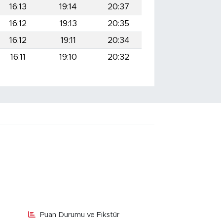
16:13
19:14
20:37
16:12
19:13
20:35
16:12
19:11
20:34
16:11
19:10
20:32
Puan Durumu ve Fikstür