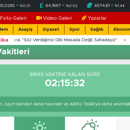
55,0265
64,1897
6574.81
%
0.01
%
0.02
%
1.44
Foto Galeri
Video Galeri
Yazarlar
dem
Asayiş
Siyaset
Spor
Sağlık
Ekonom
ika
Yücekara: "Söz Verdiğimiz Gibi Masada Değil, Sahadayız"
kitleri
İKINDI VAKTINE KALAN SÜRE
02:15:32
, zayıf olandan daha hayırlıdır ve Allâhü Teâlâ'ya daha sevimlidir.