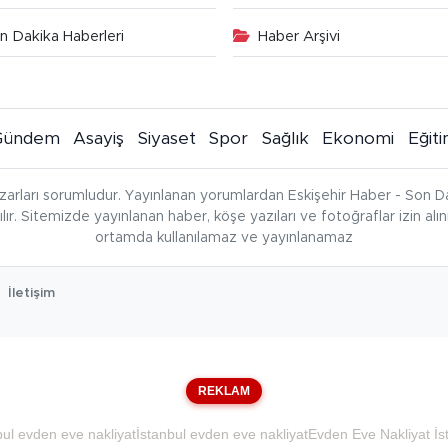
n Dakika Haberleri
Haber Arşivi
Gündem
Asayiş
Siyaset
Spor
Sağlık
Ekonomi
Eğit
zarları sorumludur. Yayınlanan yorumlardan Eskişehir Haber - Son Da
çılır. Sitemizde yayınlanan haber, köşe yazıları ve fotoğraflar izin al
ortamda kullanılamaz ve yayınlanamaz
İletişim
REKLAM
bul evden eve nakliyat
İstanbul evden eve nakliyat
Evden Eve Nakliyat İs