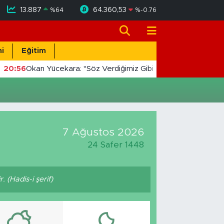
13.887
64.360,53
%
64
%
-0.76
i
Eğitim
20:56
Okan Yücekara: "Söz Verdiğimiz Gibi Masada Değil, Saha
7 Ağustos 2026
24 Safer 1448
 (Hadis-i şerif)