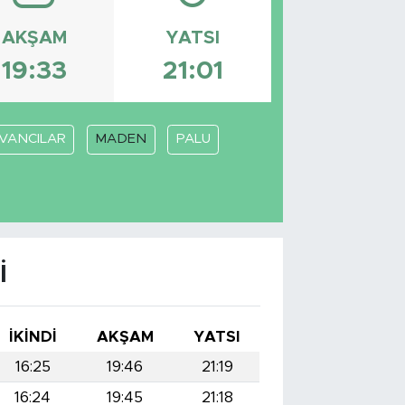
AKŞAM
YATSI
19:33
21:01
VANCILAR
MADEN
PALU
I
İKINDI
AKŞAM
YATSI
16:25
19:46
21:19
16:24
19:45
21:18