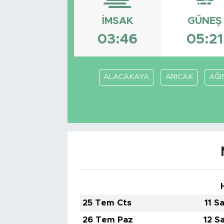
Bölge
İMSAK
GÜNEŞ
03:46
05:21
Teknoloji
Magazin
ALACAKAYA
ARICAK
AĞI
Dünya
Sektör
25 Tem Cts
11 S
26 Tem Paz
12 S