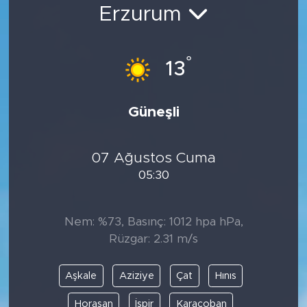
Erzurum
Bölge
Teknoloji
°
13
Magazin
Güneşli
Dünya
07 Ağustos Cuma
Sektör
05:30
Nem: %73, Basınç: 1012 hpa hPa,
Rüzgar: 2.31 m/s
Aşkale
Aziziye
Çat
Hınıs
Horasan
İspir
Karaçoban