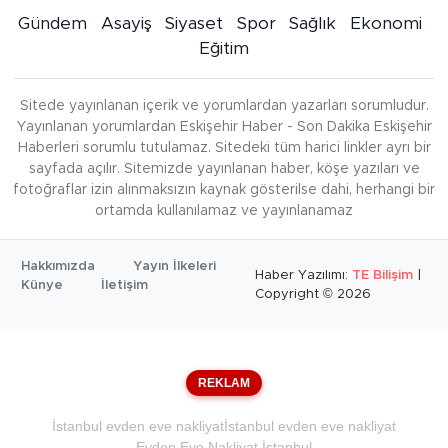
Gündem
Asayiş
Siyaset
Spor
Sağlık
Ekonomi
Eğitim
Sitede yayınlanan içerik ve yorumlardan yazarları sorumludur.
Yayınlanan yorumlardan Eskişehir Haber - Son Dakika Eskişehir
Haberleri sorumlu tutulamaz. Sitedeki tüm harici linkler ayrı bir
sayfada açılır. Sitemizde yayınlanan haber, köşe yazıları ve
fotoğraflar izin alınmaksızın kaynak gösterilse dahi, herhangi bir
ortamda kullanılamaz ve yayınlanamaz
Hakkımızda
Yayın İlkeleri
Haber Yazılımı:
TE Bilişim
|
Künye
İletişim
Copyright © 2026
REKLAM
İstanbul evden eve nakliyat
İstanbul evden eve nakliyat
Evden Eve Nakliyat İstanbul