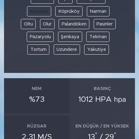
Karayazı
Köprüköy
Narman
Oltu
Olur
Palandöken
Pasinler
Pazaryolu
Şenkaya
Tekman
Tortum
Uzundere
Yakutiye
NEM
BASINÇ
%73
1012 HPA
hpa
RÜZGAR
EN DÜŞÜK / EN YÜKSEK
°
°
2.31 M/S
13
/ 29