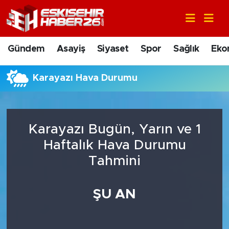
Gündem
Nöbetçi Eczaneler
Gündem
Asayiş
Siyaset
Spor
Sağlık
Eko
Asayiş
Hava Durumu
Karayazı Hava Durumu
Siyaset
Trafik Durumu
Spor
Süper Lig Puan Durumu ve Fikstür
Karayazı Bugün, Yarın ve 1
Sağlık
Tüm Manşetler
Haftalık Hava Durumu
Tahmini
Ekonomi
Son Dakika Haberleri
ŞU AN
Eğitim
Haber Arşivi
Sanat