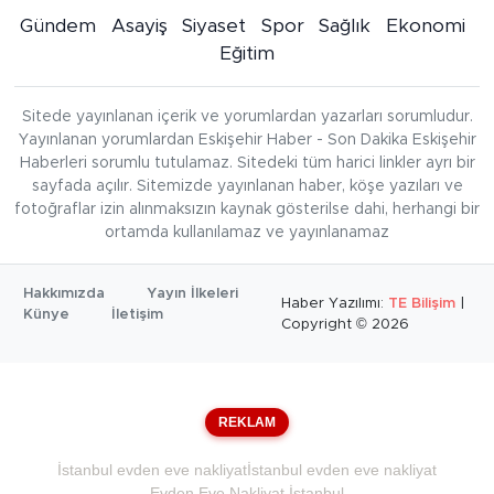
Gündem
Asayiş
Siyaset
Spor
Sağlık
Ekonomi
Eğitim
Sitede yayınlanan içerik ve yorumlardan yazarları sorumludur.
Yayınlanan yorumlardan Eskişehir Haber - Son Dakika Eskişehir
Haberleri sorumlu tutulamaz. Sitedeki tüm harici linkler ayrı bir
sayfada açılır. Sitemizde yayınlanan haber, köşe yazıları ve
fotoğraflar izin alınmaksızın kaynak gösterilse dahi, herhangi bir
ortamda kullanılamaz ve yayınlanamaz
Hakkımızda
Yayın İlkeleri
Haber Yazılımı:
TE Bilişim
|
Künye
İletişim
Copyright © 2026
REKLAM
İstanbul evden eve nakliyat
İstanbul evden eve nakliyat
Evden Eve Nakliyat İstanbul