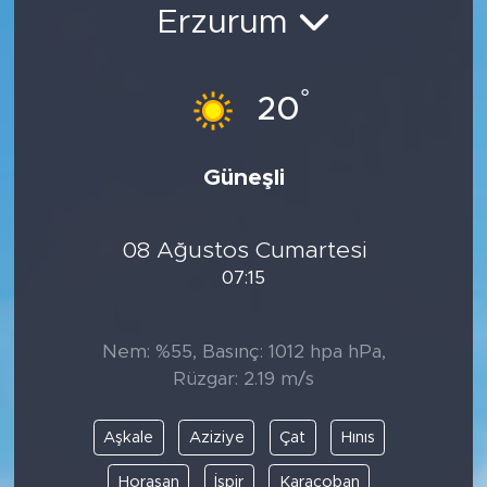
Erzurum
Bölge
Teknoloji
°
20
Magazin
Güneşli
Dünya
08 Ağustos Cumartesi
Sektör
07:15
Nem: %55, Basınç: 1012 hpa hPa,
Rüzgar: 2.19 m/s
Aşkale
Aziziye
Çat
Hınıs
Horasan
İspir
Karaçoban