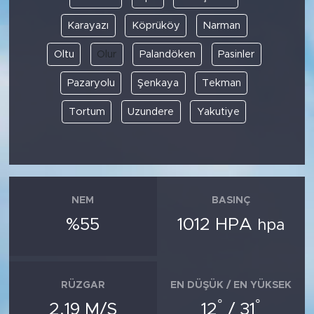
Karayazı
Köprüköy
Narman
Oltu
Olur
Palandöken
Pasinler
Pazaryolu
Şenkaya
Tekman
Tortum
Uzundere
Yakutiye
NEM
BASINÇ
%55
1012 HPA
hpa
RÜZGAR
EN DÜŞÜK / EN YÜKSEK
°
°
2.19 M/S
12
/ 31