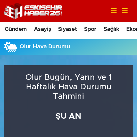
Gündem
Nöbetçi Eczaneler
Gündem
Asayiş
Siyaset
Spor
Sağlık
Eko
Asayiş
Hava Durumu
Olur Hava Durumu
Siyaset
Trafik Durumu
Spor
Süper Lig Puan Durumu ve Fikstür
Olur Bugün, Yarın ve 1
Sağlık
Tüm Manşetler
Haftalık Hava Durumu
Tahmini
Ekonomi
Son Dakika Haberleri
ŞU AN
Eğitim
Haber Arşivi
Sanat