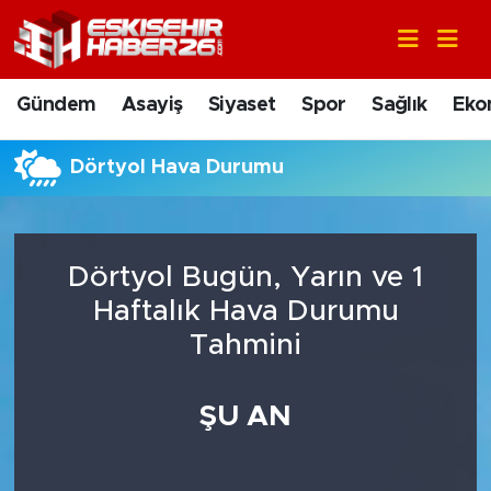
Gündem
Nöbetçi Eczaneler
Gündem
Asayiş
Siyaset
Spor
Sağlık
Eko
Asayiş
Hava Durumu
Dörtyol Hava Durumu
Siyaset
Trafik Durumu
Spor
Süper Lig Puan Durumu ve Fikstür
Dörtyol Bugün, Yarın ve 1
Sağlık
Tüm Manşetler
Haftalık Hava Durumu
Tahmini
Ekonomi
Son Dakika Haberleri
ŞU AN
Eğitim
Haber Arşivi
Sanat