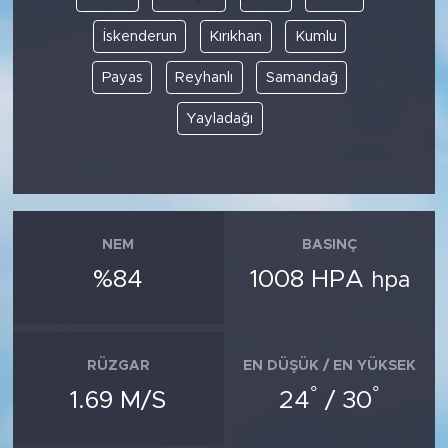
İskenderun
Kırıkhan
Kumlu
Payas
Reyhanlı
Samandağ
Yayladağı
NEM
BASINÇ
%84
1008 HPA
hpa
RÜZGAR
EN DÜŞÜK / EN YÜKSEK
°
°
1.69 M/S
24
/ 30