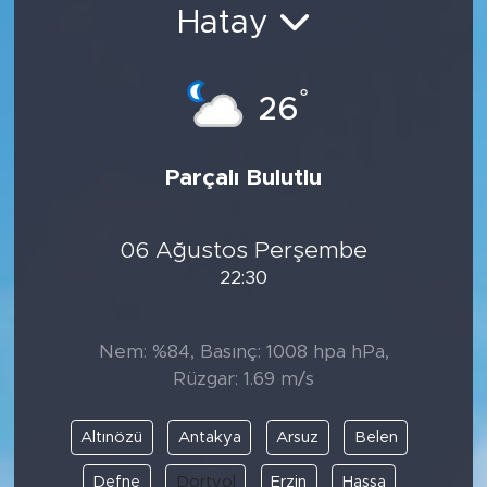
Hatay
Bölge
Teknoloji
°
26
Magazin
Parçalı Bulutlu
Dünya
06 Ağustos Perşembe
Sektör
22:30
Nem: %84, Basınç: 1008 hpa hPa,
Rüzgar: 1.69 m/s
Altınözü
Antakya
Arsuz
Belen
Defne
Dörtyol
Erzin
Hassa