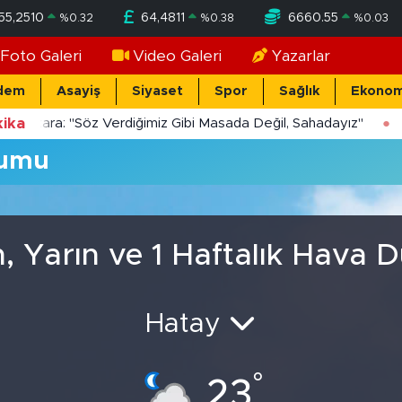
55,2510
64,4811
6660.55
%
0.32
%
0.38
%
0.03
Foto Galeri
Video Galeri
Yazarlar
dem
Asayiş
Siyaset
Spor
Sağlık
Ekonom
ika
Yücekara: "Söz Verdiğimiz Gibi Masada Değil, Sahadayız"
rumu
, Yarın ve 1 Haftalık Hava
Hatay
°
23