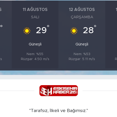
S
11 AĞUSTOS
12 AĞUSTOS
SALI
ÇARŞAMBA
°
°
°
8
29
28
Güneşli
Güneşli
Nem: %55
Nem: %53
/s
Rüzgar: 4.50 m/s
Rüzgar: 5.11 m/s
R
"Tarafsız, İlkeli ve Bağımsız."