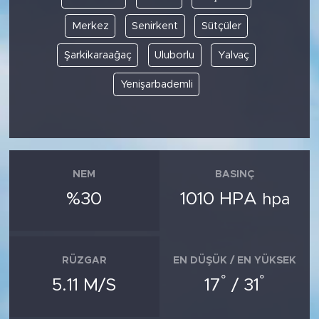
Merkez
Senirkent
Sütçüler
Şarkikaraağaç
Uluborlu
Yalvaç
Yenişarbademli
NEM
BASINÇ
%30
1010 HPA
hpa
RÜZGAR
EN DÜŞÜK / EN YÜKSEK
°
°
5.11 M/S
17
/ 31