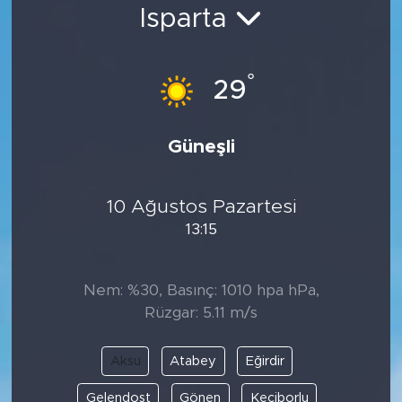
Isparta
Bölge
Teknoloji
°
29
Magazin
Güneşli
Dünya
10 Ağustos Pazartesi
Sektör
13:15
Nem: %30, Basınç: 1010 hpa hPa,
Rüzgar: 5.11 m/s
Aksu
Atabey
Eğirdir
Gelendost
Gönen
Keçiborlu