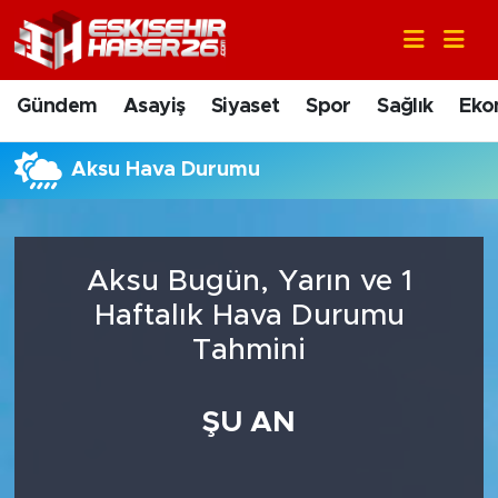
Gündem
Nöbetçi Eczaneler
Gündem
Asayiş
Siyaset
Spor
Sağlık
Eko
Asayiş
Hava Durumu
Aksu Hava Durumu
Siyaset
Trafik Durumu
Spor
Süper Lig Puan Durumu ve Fikstür
Aksu Bugün, Yarın ve 1
Sağlık
Tüm Manşetler
Haftalık Hava Durumu
Tahmini
Ekonomi
Son Dakika Haberleri
ŞU AN
Eğitim
Haber Arşivi
Sanat