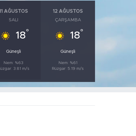
11 AĞUSTOS
12 AĞUSTOS
SALI
ÇARŞAMBA
°
°
18
18
Güneşli
Güneşli
Nem: %63
Nem: %61
üzgar: 3.81 m/s
Rüzgar: 5.19 m/s