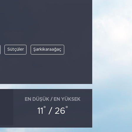
Sütçüler
Şarkikaraağaç
EN DÜŞÜK / EN YÜKSEK
°
°
11
/ 26