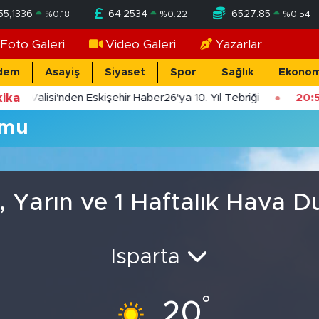
55,1336
64,2534
6527.85
%
0.18
%
0.22
%
0.54
Foto Galeri
Video Galeri
Yazarlar
dem
Asayiş
Siyaset
Spor
Sağlık
Ekonom
ika
şehir Valisi'nden Eskişehir Haber26'ya 10. Yıl Tebriği
20:
umu
, Yarın ve 1 Haftalık Hava 
Isparta
°
20