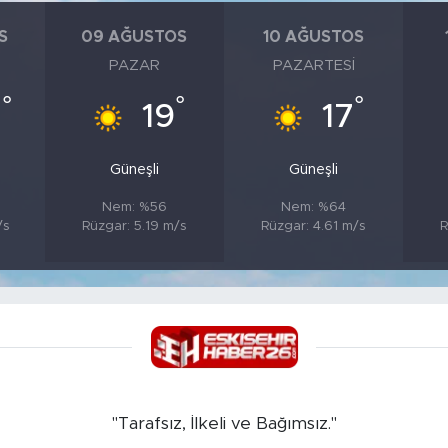
S
09 AĞUSTOS
10 AĞUSTOS
PAZAR
PAZARTESI
°
°
°
0
19
17
Güneşli
Güneşli
Nem: %56
Nem: %64
/s
Rüzgar: 5.19 m/s
Rüzgar: 4.61 m/s
R
"Tarafsız, İlkeli ve Bağımsız."