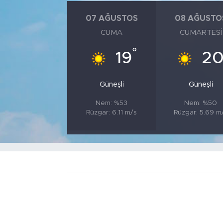
07 AĞUSTOS
08 AĞUSTO
CUMA
CUMARTESI
°
19
2
Güneşli
Güneşli
Nem: %53
Nem: %50
Rüzgar: 6.11 m/s
Rüzgar: 5.69 m