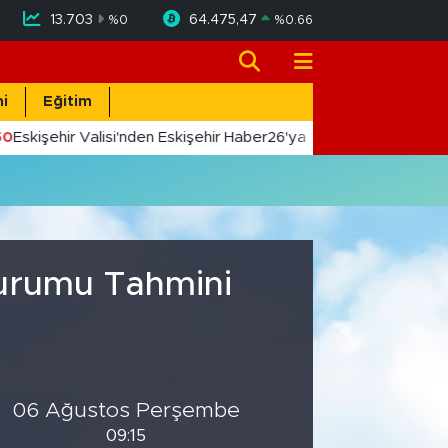
13.703
64.475,47
%
0
%
0.66
i
Eğitim
50
Eskişehir Valisi'nden Eskişehir Haber26'ya 10. Yıl Tebriği
Durumu Tahmini
06 Ağustos Perşembe
09:15