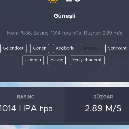
Güneşli
Nem: %56, Basınç: 1014 hpa hPa, Rüzgar: 2.89 m/s
Gelendost
Gönen
Keçiborlu
Merkez
Senirkent
Uluborlu
Yalvaç
Yenişarbademli
BASINÇ
RÜZGAR
1014 HPA
2.89 M/S
hpa