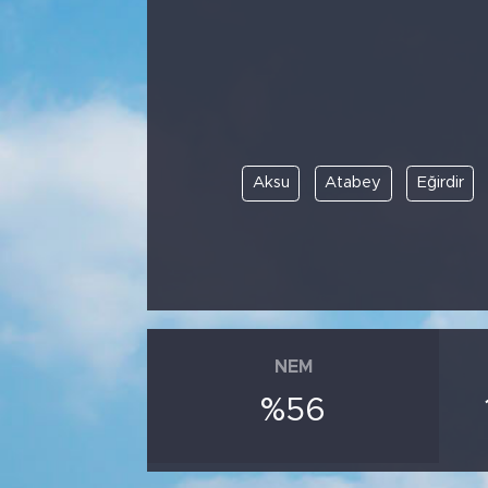
Bölge
Teknoloji
Magazin
Aksu
Atabey
Eğirdir
Dünya
Sektör
NEM
%56