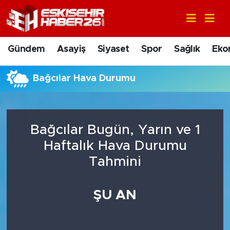
Gündem
Nöbetçi Eczaneler
Gündem
Asayiş
Siyaset
Spor
Sağlık
Eko
Asayiş
Hava Durumu
Bağcılar Hava Durumu
Siyaset
Trafik Durumu
Spor
Süper Lig Puan Durumu ve Fikstür
Bağcılar Bugün, Yarın ve 1
Sağlık
Tüm Manşetler
Haftalık Hava Durumu
Tahmini
Ekonomi
Son Dakika Haberleri
ŞU AN
Eğitim
Haber Arşivi
Sanat