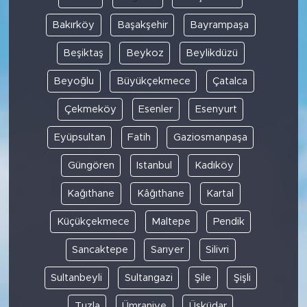
Bakırköy
Başakşehir
Bayrampaşa
Beşiktaş
Beykoz
Beylikdüzü
Beyoğlu
Büyükçekmece
Çatalca
Çekmeköy
Esenler
Esenyurt
Eyüpsultan
Fatih
Gaziosmanpaşa
Güngören
Istanbul
Kadıköy
Kağıthane
Kâğıthane
Kartal
Küçükçekmece
Maltepe
Pendik
Sancaktepe
Sarıyer
Silivri
Sultanbeyli
Sultangazi
Şile
Şişli
Tuzla
Ümraniye
Üsküdar