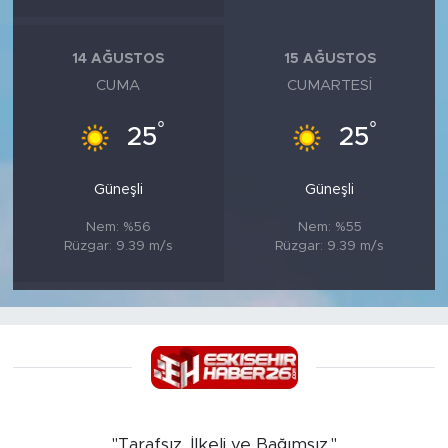
14 AĞUSTOS
15 AĞUSTOS
CUMA
CUMARTESI
°
°
25
25
Güneşli
Güneşli
Nem: %56
Nem: %55
Rüzgar: 9.39 m/s
Rüzgar: 9.39 m/s
"Tarafsız, İlkeli ve Bağımsız."