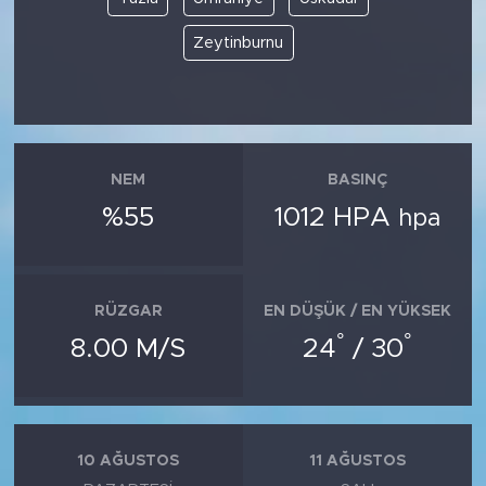
Zeytinburnu
NEM
BASINÇ
%55
1012 HPA
hpa
RÜZGAR
EN DÜŞÜK / EN YÜKSEK
°
°
8.00 M/S
24
/ 30
10 AĞUSTOS
11 AĞUSTOS