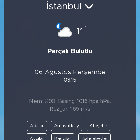
İstanbul
Bölge
Teknoloji
°
11
Magazin
Parçalı Bulutlu
Dünya
06 Ağustos Perşembe
Sektör
03:15
Nem: %90, Basınç: 1016 hpa hPa,
Rüzgar: 1.69 m/s
Adalar
Arnavutköy
Ataşehir
Avcılar
Bağcılar
Bahçelievler