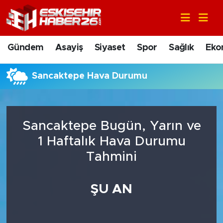
Gündem
Nöbetçi Eczaneler
Gündem
Asayiş
Siyaset
Spor
Sağlık
Eko
Asayiş
Hava Durumu
Sancaktepe Hava Durumu
Siyaset
Trafik Durumu
Spor
Süper Lig Puan Durumu ve Fikstür
Sancaktepe Bugün, Yarın ve
Sağlık
Tüm Manşetler
1 Haftalık Hava Durumu
Tahmini
Ekonomi
Son Dakika Haberleri
ŞU AN
Eğitim
Haber Arşivi
Sanat