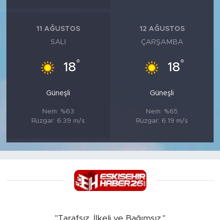
11 AĞUSTOS
12 AĞUSTOS
SALI
ÇARŞAMBA
°
°
18
18
Güneşli
Güneşli
Nem: %63
Nem: %65
Rüzgar: 6.39 m/s
Rüzgar: 6.19 m/s
"Tarafsız, İlkeli ve Bağımsız."