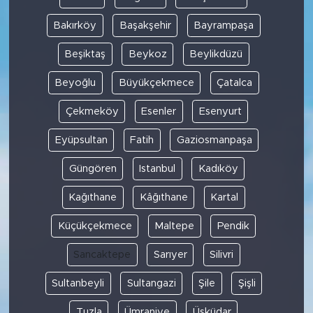
Bakırköy
Başakşehir
Bayrampaşa
Beşiktaş
Beykoz
Beylikdüzü
Beyoğlu
Büyükçekmece
Çatalca
Çekmeköy
Esenler
Esenyurt
Eyüpsultan
Fatih
Gaziosmanpaşa
Güngören
Istanbul
Kadıköy
Kağıthane
Kâğıthane
Kartal
Küçükçekmece
Maltepe
Pendik
Sancaktepe
Sarıyer
Silivri
Sultanbeyli
Sultangazi
Şile
Şişli
Tuzla
Ümraniye
Üsküdar