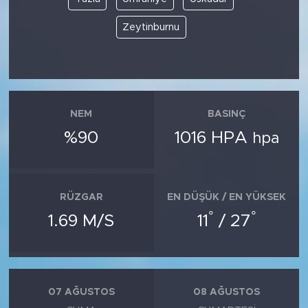
Zeytinburnu
NEM
BASINÇ
%90
1016 HPA
hpa
RÜZGAR
EN DÜŞÜK / EN YÜKSEK
°
°
1.69 M/S
11
/ 27
07 AĞUSTOS
08 AĞUSTOS