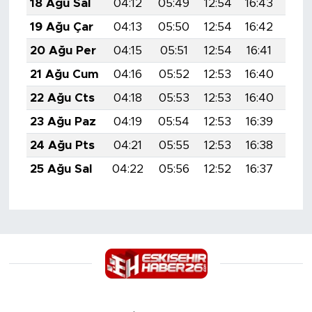
18 Ağu Sal
04:12
05:49
12:54
16:43
19:
19 Ağu Çar
04:13
05:50
12:54
16:42
19:
20 Ağu Per
04:15
05:51
12:54
16:41
19:
21 Ağu Cum
04:16
05:52
12:53
16:40
19:
22 Ağu Cts
04:18
05:53
12:53
16:40
19:
23 Ağu Paz
04:19
05:54
12:53
16:39
19:
24 Ağu Pts
04:21
05:55
12:53
16:38
19:
25 Ağu Sal
04:22
05:56
12:52
16:37
19: