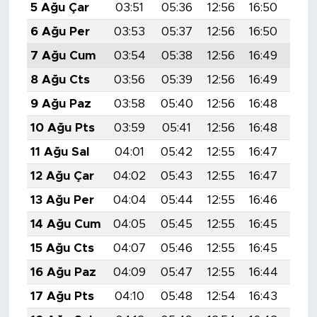
5 Ağu Çar
03:51
05:36
12:56
16:50
20:
6 Ağu Per
03:53
05:37
12:56
16:50
20:
7 Ağu Cum
03:54
05:38
12:56
16:49
20:
8 Ağu Cts
03:56
05:39
12:56
16:49
20:
9 Ağu Paz
03:58
05:40
12:56
16:48
20:
10 Ağu Pts
03:59
05:41
12:56
16:48
20:
11 Ağu Sal
04:01
05:42
12:55
16:47
19:
12 Ağu Çar
04:02
05:43
12:55
16:47
19:
13 Ağu Per
04:04
05:44
12:55
16:46
19:
14 Ağu Cum
04:05
05:45
12:55
16:45
19:
15 Ağu Cts
04:07
05:46
12:55
16:45
19:
16 Ağu Paz
04:09
05:47
12:55
16:44
19:
17 Ağu Pts
04:10
05:48
12:54
16:43
19: