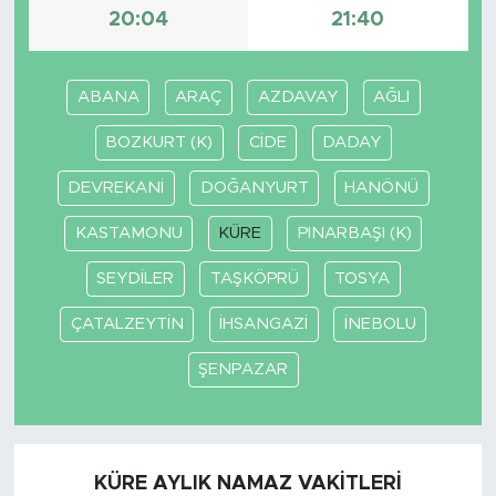
20:04
21:40
ABANA
ARAÇ
AZDAVAY
AĞLI
BOZKURT (K)
CİDE
DADAY
DEVREKANİ
DOĞANYURT
HANÖNÜ
KASTAMONU
KÜRE
PINARBAŞI (K)
SEYDİLER
TAŞKÖPRÜ
TOSYA
ÇATALZEYTİN
İHSANGAZİ
İNEBOLU
ŞENPAZAR
KÜRE AYLIK NAMAZ VAKITLERI