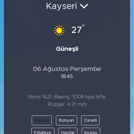
Kayseri
Bölge
Teknoloji
°
27
Magazin
Güneşli
Dünya
06 Ağustos Perşembe
Sektör
18:45
Nem: %21, Basınç: 1008 hpa hPa,
Rüzgar: 4.31 m/s
Akkışla
Bünyan
Develi
Felahiye
Hacılar
İncesu