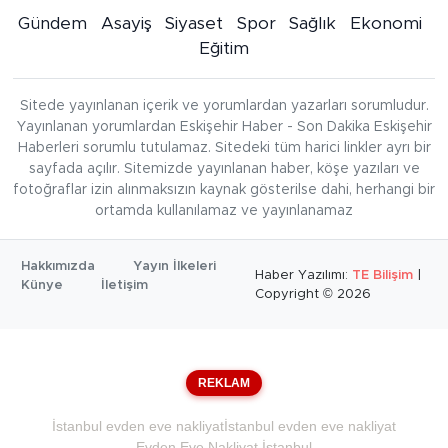
Gündem
Asayiş
Siyaset
Spor
Sağlık
Ekonomi
Eğitim
Sitede yayınlanan içerik ve yorumlardan yazarları sorumludur.
Yayınlanan yorumlardan Eskişehir Haber - Son Dakika Eskişehir
Haberleri sorumlu tutulamaz. Sitedeki tüm harici linkler ayrı bir
sayfada açılır. Sitemizde yayınlanan haber, köşe yazıları ve
fotoğraflar izin alınmaksızın kaynak gösterilse dahi, herhangi bir
ortamda kullanılamaz ve yayınlanamaz
Hakkımızda
Yayın İlkeleri
Haber Yazılımı:
TE Bilişim
|
Künye
İletişim
Copyright © 2026
REKLAM
İstanbul evden eve nakliyat
İstanbul evden eve nakliyat
Evden Eve Nakliyat İstanbul