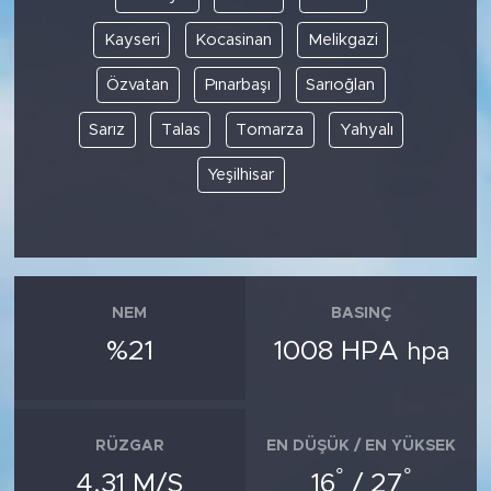
Kayseri
Kocasinan
Melikgazi
Özvatan
Pınarbaşı
Sarıoğlan
Sarız
Talas
Tomarza
Yahyalı
Yeşilhisar
NEM
BASINÇ
%21
1008 HPA
hpa
RÜZGAR
EN DÜŞÜK / EN YÜKSEK
°
°
4.31 M/S
16
/ 27