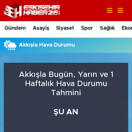
Gündem
Nöbetçi Eczaneler
Gündem
Asayiş
Siyaset
Spor
Sağlık
Eko
Asayiş
Hava Durumu
Akkışla Hava Durumu
Siyaset
Trafik Durumu
Spor
Süper Lig Puan Durumu ve Fikstür
Akkışla Bugün, Yarın ve 1
Sağlık
Tüm Manşetler
Haftalık Hava Durumu
Tahmini
Ekonomi
Son Dakika Haberleri
ŞU AN
Eğitim
Haber Arşivi
Sanat