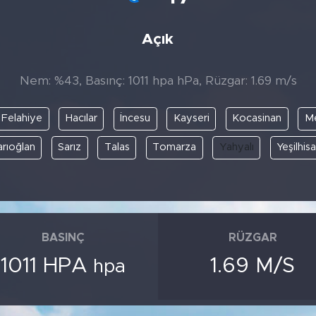
Açık
Nem: %43, Basınç: 1011 hpa hPa, Rüzgar: 1.69 m/s
Felahiye
Hacılar
İncesu
Kayseri
Kocasinan
Me
arıoğlan
Sarız
Talas
Tomarza
Yahyalı
Yeşilhisa
BASINÇ
RÜZGAR
1011 HPA
1.69 M/S
hpa