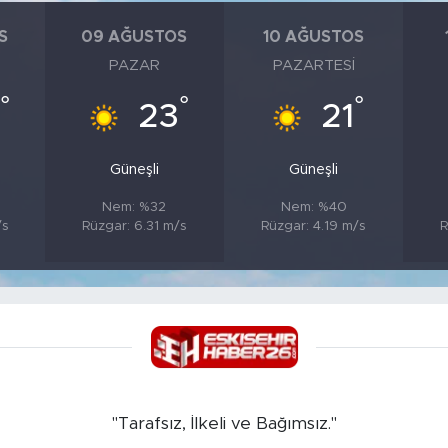
S
09 AĞUSTOS
10 AĞUSTOS
PAZAR
PAZARTESI
°
°
°
23
21
Güneşli
Güneşli
Nem: %32
Nem: %40
/s
Rüzgar: 6.31 m/s
Rüzgar: 4.19 m/s
R
"Tarafsız, İlkeli ve Bağımsız."