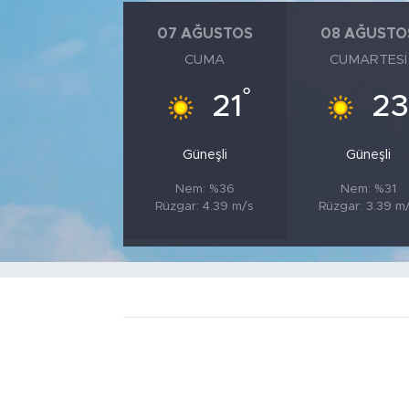
07 AĞUSTOS
08 AĞUSTO
CUMA
CUMARTESI
°
21
23
Güneşli
Güneşli
Nem: %36
Nem: %31
Rüzgar: 4.39 m/s
Rüzgar: 3.39 m