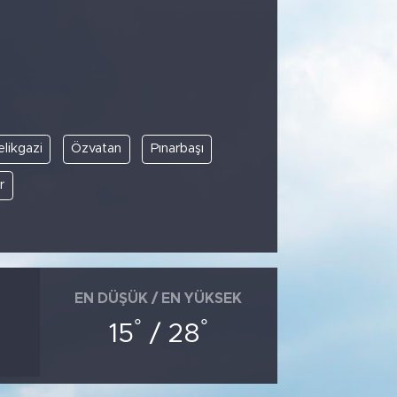
likgazi
Özvatan
Pınarbaşı
r
EN DÜŞÜK / EN YÜKSEK
°
°
15
/ 28