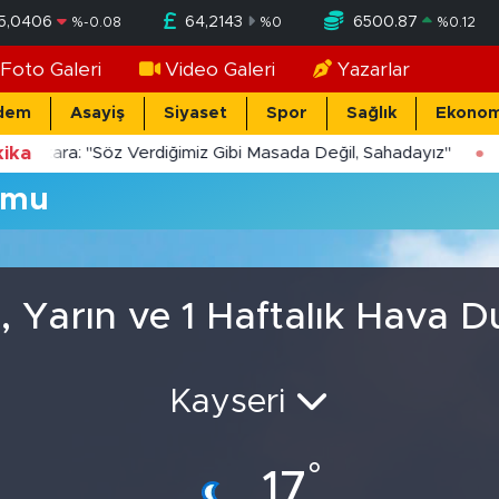
5,0406
64,2143
6500.87
%
-0.08
%
0
%
0.12
Foto Galeri
Video Galeri
Yazarlar
dem
Asayiş
Siyaset
Spor
Sağlık
Ekonom
ika
Yücekara: "Söz Verdiğimiz Gibi Masada Değil, Sahadayız"
umu
, Yarın ve 1 Haftalık Hava 
Kayseri
°
17