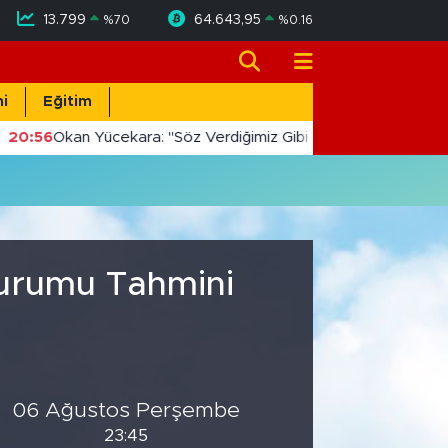
13.799
64.643,95
%
70
%
0.16
i
Eğitim
20:56
Okan Yücekara: "Söz Verdiğimiz Gibi Masada Değil, Saha
Durumu Tahmini
06 Ağustos Perşembe
23:45