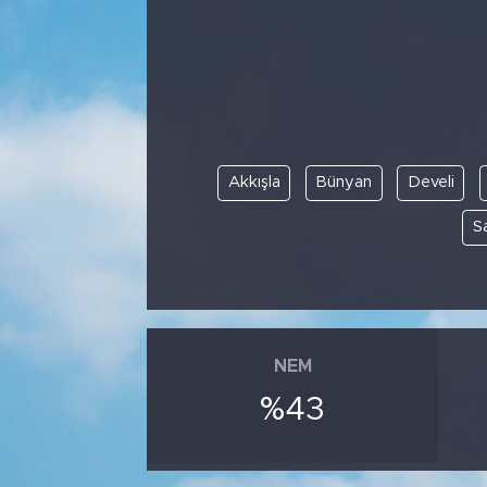
Bölge
Teknoloji
Magazin
Akkışla
Bünyan
Develi
Dünya
S
Sektör
NEM
%43