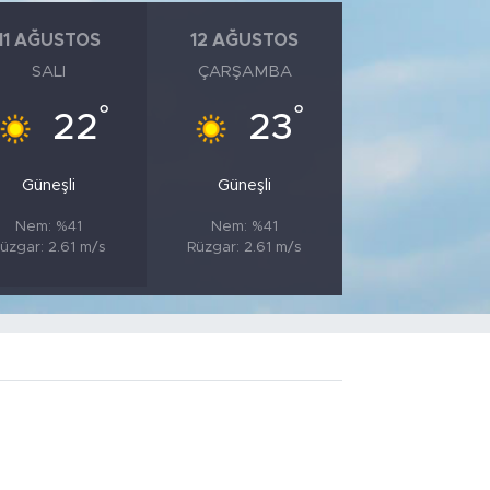
11 AĞUSTOS
12 AĞUSTOS
SALI
ÇARŞAMBA
°
°
22
23
Güneşli
Güneşli
Nem: %41
Nem: %41
üzgar: 2.61 m/s
Rüzgar: 2.61 m/s