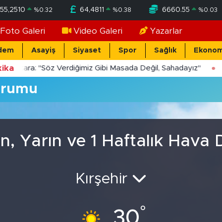
55,2510
64,4811
6660.55
%
0.32
%
0.38
%
0.03
Foto Galeri
Video Galeri
Yazarlar
dem
Asayiş
Siyaset
Spor
Sağlık
Ekonom
ika
Yücekara: "Söz Verdiğimiz Gibi Masada Değil, Sahadayız"
urumu
n, Yarın ve 1 Haftalık Hava
Kırşehir
°
30