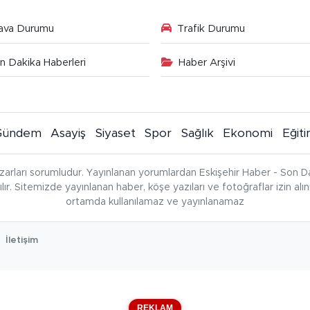
ava Durumu
Trafik Durumu
n Dakika Haberleri
Haber Arşivi
Gündem
Asayiş
Siyaset
Spor
Sağlık
Ekonomi
Eğit
zarları sorumludur. Yayınlanan yorumlardan Eskişehir Haber - Son Da
çılır. Sitemizde yayınlanan haber, köşe yazıları ve fotoğraflar izin al
ortamda kullanılamaz ve yayınlanamaz
İletişim
REKLAM