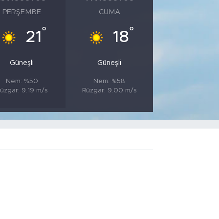
PERŞEMBE
CUMA
°
°
21
18
Güneşli
Güneşli
Nem: %50
Nem: %58
üzgar: 9.19 m/s
Rüzgar: 9.00 m/s