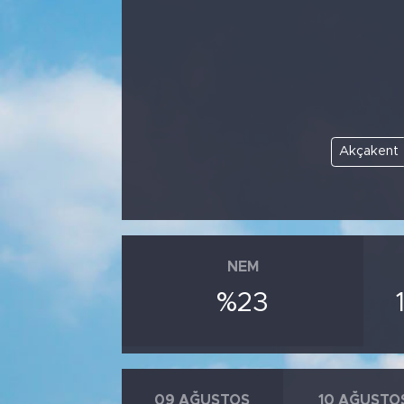
Bölge
Teknoloji
Magazin
Akçakent
Dünya
Sektör
NEM
%23
09 AĞUSTOS
10 AĞUSTO