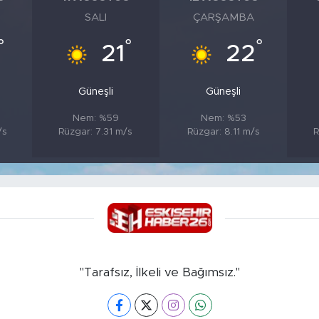
SALI
ÇARŞAMBA
°
°
°
21
22
Güneşli
Güneşli
Nem: %59
Nem: %53
/s
Rüzgar: 7.31 m/s
Rüzgar: 8.11 m/s
R
"Tarafsız, İlkeli ve Bağımsız."