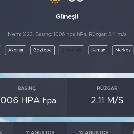
Güneşli
Nem: %23, Basınç: 1006 hpa hPa, Rüzgar: 2.11 m/s
Akpınar
Boztepe
Çiçekdağı
Kaman
Merkez
BASINÇ
RÜZGAR
1006 HPA
2.11 M/S
hpa
S
11 AĞUSTOS
12 AĞUSTOS