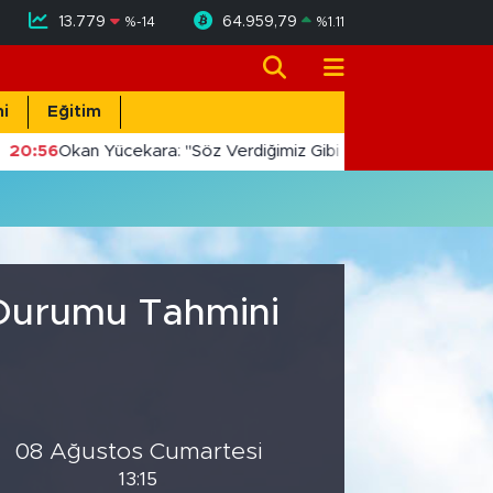
13.779
64.959,79
%
-14
%
1.11
i
Eğitim
20:56
Okan Yücekara: "Söz Verdiğimiz Gibi Masada Değil, Saha
 Durumu Tahmini
08 Ağustos Cumartesi
13:15