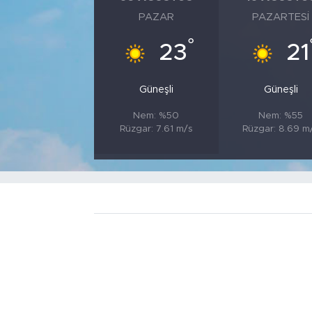
PAZAR
PAZARTESI
°
23
21
Güneşli
Güneşli
Nem: %50
Nem: %55
Rüzgar: 7.61 m/s
Rüzgar: 8.69 m