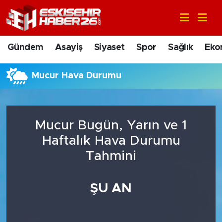
Gündem
Nöbetçi Eczaneler
Gündem
Asayiş
Siyaset
Spor
Sağlık
Eko
Asayiş
Hava Durumu
Mucur Hava Durumu
Siyaset
Trafik Durumu
Spor
Süper Lig Puan Durumu ve Fikstür
Mucur Bugün, Yarın ve 1
Sağlık
Tüm Manşetler
Haftalık Hava Durumu
Tahmini
Ekonomi
Son Dakika Haberleri
ŞU AN
Eğitim
Haber Arşivi
Sanat