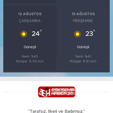
12 AĞUSTOS
13 AĞUSTOS
ÇARŞAMBA
PERŞEMBE
°
°
24
23
Güneşli
Güneşli
Nem: %43
Nem: %41
Rüzgar: 8.39 m/s
Rüzgar: 8.81 m/s
"Tarafsız, İlkeli ve Bağımsız."