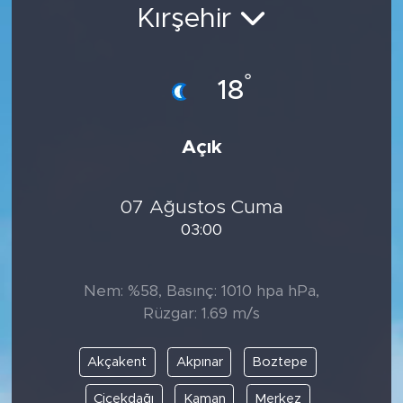
Kırşehir
Bölge
Teknoloji
°
18
Magazin
Açık
Dünya
07 Ağustos Cuma
Sektör
03:00
Nem: %58, Basınç: 1010 hpa hPa,
Rüzgar: 1.69 m/s
Akçakent
Akpınar
Boztepe
Çiçekdağı
Kaman
Merkez