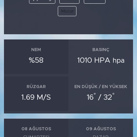
Mucur
NEM
BASINÇ
%58
1010 HPA
hpa
RÜZGAR
EN DÜŞÜK / EN YÜKSEK
°
°
1.69 M/S
16
/ 32
08 AĞUSTOS
09 AĞUSTOS