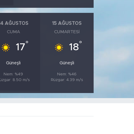
14 AĞUSTOS
15 AĞUSTOS
CUMA
CUMARTESI
°
°
17
18
Güneşli
Güneşli
Nem: %49
Nem: %46
üzgar: 8.50 m/s
Rüzgar: 4.39 m/s