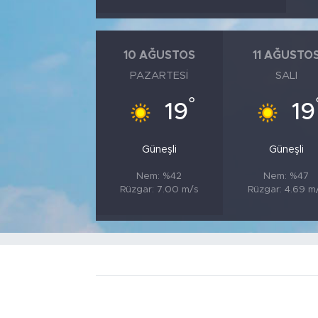
10 AĞUSTOS
11 AĞUSTO
PAZARTESI
SALI
°
19
19
Güneşli
Güneşli
Nem: %42
Nem: %47
Rüzgar: 7.00 m/s
Rüzgar: 4.69 m