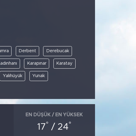
umra
Derbent
Derebucak
adınhanı
Karapınar
Karatay
Yalıhüyük
Yunak
EN DÜŞÜK / EN YÜKSEK
°
°
17
/ 24