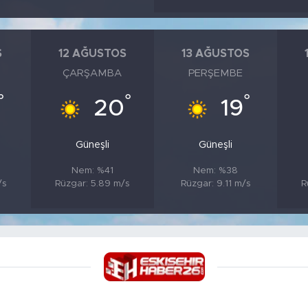
S
12 AĞUSTOS
13 AĞUSTOS
ÇARŞAMBA
PERŞEMBE
°
°
°
20
19
Güneşli
Güneşli
Nem: %41
Nem: %38
/s
Rüzgar: 5.89 m/s
Rüzgar: 9.11 m/s
R