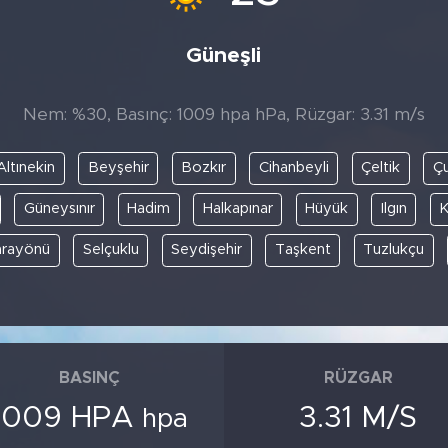
Güneşli
Nem: %30, Basınç: 1009 hpa hPa, Rüzgar: 3.31 m/s
Altınekin
Beyşehir
Bozkır
Cihanbeyli
Çeltik
Ç
Güneysınır
Hadim
Halkapınar
Hüyük
Ilgın
K
arayönü
Selçuklu
Seydişehir
Taşkent
Tuzlukçu
BASINÇ
RÜZGAR
1009 HPA
3.31 M/S
hpa