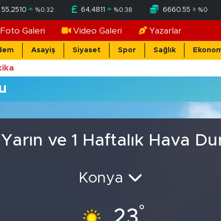
55,2510
64,4811
6660.55
%
0.32
%
0.38
%
0
Foto Galeri
Video Galeri
Yazarlar
dem
Asayiş
Siyaset
Spor
Sağlık
Ekonom
ika
u
 Yarın ve 1 Haftalık Hava 
Konya
°
23