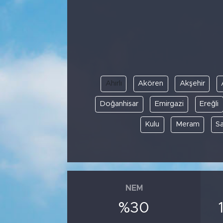
Bölge
Teknoloji
Magazin
Ahırlı
Akören
Akşehir
Dünya
Doğanhisar
Emirgazi
Ereğli
Sektör
Kulu
Meram
S
NEM
%30