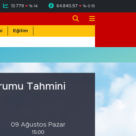
13.779
64.840,97
%
-14
%
-0.15
i
Eğitim
Durumu Tahmini
09 Ağustos Pazar
15:00