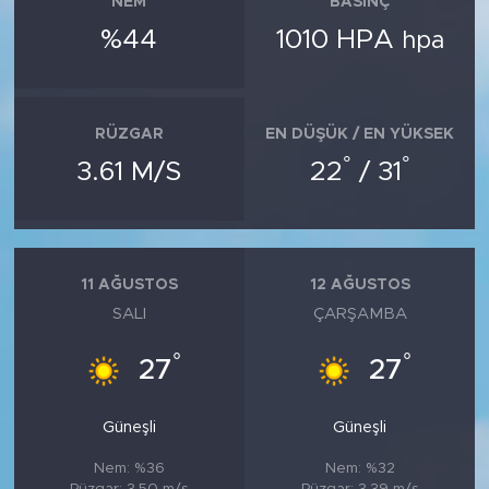
NEM
BASINÇ
%44
1010 HPA
hpa
RÜZGAR
EN DÜŞÜK / EN YÜKSEK
°
°
3.61 M/S
22
/ 31
11 AĞUSTOS
12 AĞUSTOS
SALI
ÇARŞAMBA
°
°
27
27
Güneşli
Güneşli
Nem: %36
Nem: %32