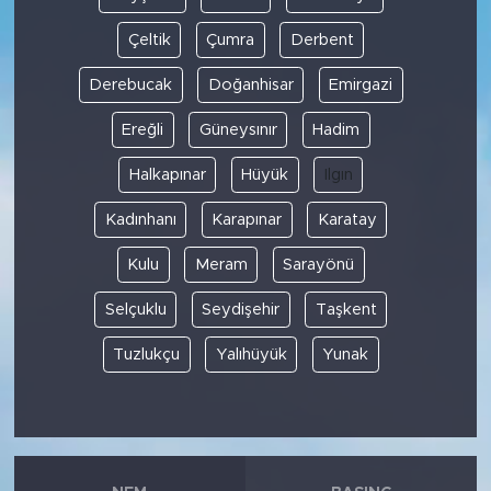
Çeltik
Çumra
Derbent
Derebucak
Doğanhisar
Emirgazi
Ereğli
Güneysınır
Hadim
Halkapınar
Hüyük
Ilgın
Kadınhanı
Karapınar
Karatay
Kulu
Meram
Sarayönü
Selçuklu
Seydişehir
Taşkent
Tuzlukçu
Yalıhüyük
Yunak