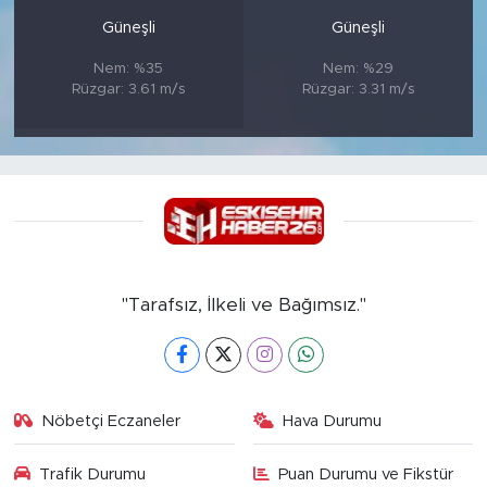
Güneşli
Güneşli
Nem: %35
Nem: %29
Rüzgar: 3.61 m/s
Rüzgar: 3.31 m/s
"Tarafsız, İlkeli ve Bağımsız."
Nöbetçi Eczaneler
Hava Durumu
Trafik Durumu
Puan Durumu ve Fikstür