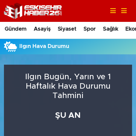
Gündem
Nöbetçi Eczaneler
Gündem
Asayiş
Siyaset
Spor
Sağlık
Eko
Asayiş
Hava Durumu
Ilgın Hava Durumu
Siyaset
Trafik Durumu
Spor
Süper Lig Puan Durumu ve Fikstür
Ilgın Bugün, Yarın ve 1
Sağlık
Tüm Manşetler
Haftalık Hava Durumu
Tahmini
Ekonomi
Son Dakika Haberleri
ŞU AN
Eğitim
Haber Arşivi
Sanat