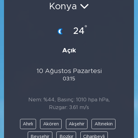
Konya
Bölge
Teknoloji
°
24
Magazin
Açık
Dünya
10 Ağustos Pazartesi
Sektör
03:15
Nem: %44, Basınç: 1010 hpa hPa,
Rüzgar: 3.61 m/s
Ahırlı
Akören
Akşehir
Altınekin
Beyşehir
Bozkır
Cihanbeyli