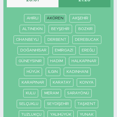
20:01
21:28
AHIRLI
AKÖREN
AKŞEHİR
ALTINEKİN
BEYŞEHİR
BOZKIR
CİHANBEYLİ
DERBENT
DEREBUCAK
DOĞANHİSAR
EMİRGAZİ
EREĞLİ
GÜNEYSINIR
HADİM
HALKAPINAR
HÜYÜK
ILGIN
KADINHANI
KARAPINAR
KARATAY
KONYA
KULU
MERAM
SARAYÖNÜ
SELÇUKLU
SEYDİŞEHİR
TAŞKENT
TUZLUKÇU
YALIHÜYÜK
YUNAK