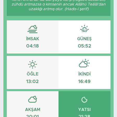
zühdü artmazsa o kimsenin ancak Allâhü Teâlâ'dan
Bölge
uzaklığı artmış olur. (Hadis-i şerif)
Teknoloji
Magazin
İMSAK
GÜNEŞ
04:18
05:52
Dünya
Sektör
ÖĞLE
İKINDI
13:02
16:49
AKŞAM
YATSI