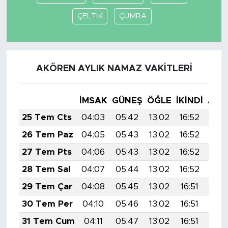
ÇELTİK
ÇUMRA
AKÖREN AYLIK NAMAZ VAKITLERI
İMSAK
GÜNEŞ
ÖĞLE
İKINDI
AKŞ
25 Tem Cts
04:03
05:42
13:02
16:52
20:
26 Tem Paz
04:05
05:43
13:02
16:52
20:
27 Tem Pts
04:06
05:43
13:02
16:52
20:
28 Tem Sal
04:07
05:44
13:02
16:52
20:
29 Tem Çar
04:08
05:45
13:02
16:51
20:
30 Tem Per
04:10
05:46
13:02
16:51
20:
31 Tem Cum
04:11
05:47
13:02
16:51
20: