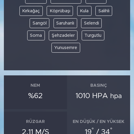
Kırkağaç
Köprübaşı
Kula
Salihli
Sarıgöl
Saruhanlı
Selendi
Soma
Şehzadeler
Turgutlu
Yunusemre
NEM
BASINÇ
%62
1010 HPA
hpa
RÜZGAR
EN DÜŞÜK / EN YÜKSEK
°
°
2.11 M/S
19
/ 34