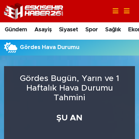
Gündem
Nöbetçi Eczaneler
Gündem
Asayiş
Siyaset
Spor
Sağlık
Eko
Asayiş
Hava Durumu
Gördes Hava Durumu
Siyaset
Trafik Durumu
Spor
Süper Lig Puan Durumu ve Fikstür
Gördes Bugün, Yarın ve 1
Sağlık
Tüm Manşetler
Haftalık Hava Durumu
Tahmini
Ekonomi
Son Dakika Haberleri
ŞU AN
Eğitim
Haber Arşivi
Sanat