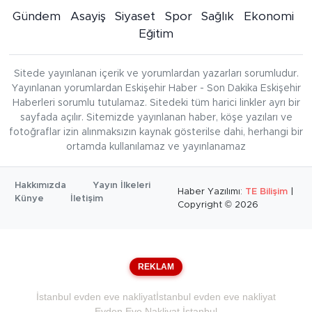
Gündem
Asayiş
Siyaset
Spor
Sağlık
Ekonomi
Eğitim
Sitede yayınlanan içerik ve yorumlardan yazarları sorumludur.
Yayınlanan yorumlardan Eskişehir Haber - Son Dakika Eskişehir
Haberleri sorumlu tutulamaz. Sitedeki tüm harici linkler ayrı bir
sayfada açılır. Sitemizde yayınlanan haber, köşe yazıları ve
fotoğraflar izin alınmaksızın kaynak gösterilse dahi, herhangi bir
ortamda kullanılamaz ve yayınlanamaz
Hakkımızda
Yayın İlkeleri
Haber Yazılımı:
TE Bilişim
|
Künye
İletişim
Copyright © 2026
REKLAM
İstanbul evden eve nakliyat
İstanbul evden eve nakliyat
Evden Eve Nakliyat İstanbul