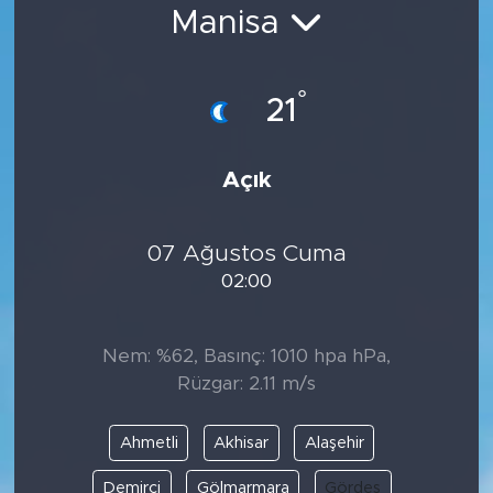
Manisa
Bölge
Teknoloji
°
21
Magazin
Açık
Dünya
07 Ağustos Cuma
Sektör
02:00
Nem: %62, Basınç: 1010 hpa hPa,
Rüzgar: 2.11 m/s
Ahmetli
Akhisar
Alaşehir
Demirci
Gölmarmara
Gördes