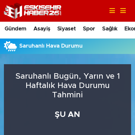
Gündem
Nöbetçi Eczaneler
Gündem
Asayiş
Siyaset
Spor
Sağlık
Eko
Asayiş
Hava Durumu
Saruhanlı Hava Durumu
Siyaset
Trafik Durumu
Spor
Süper Lig Puan Durumu ve Fikstür
Saruhanlı Bugün, Yarın ve 1
Sağlık
Tüm Manşetler
Haftalık Hava Durumu
Tahmini
Ekonomi
Son Dakika Haberleri
ŞU AN
Eğitim
Haber Arşivi
Sanat