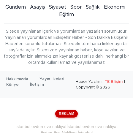
Gündem
Asayiş
Siyaset
Spor
Sağlık
Ekonomi
Eğitim
Sitede yayınlanan içerik ve yorumlardan yazarları sorumludur.
Yayınlanan yorumlardan Eskişehir Haber - Son Dakika Eskişehir
Haberleri sorumlu tutulamaz. Sitedeki tüm harici linkler ayrı bir
sayfada açılır. Sitemizde yayınlanan haber, köşe yazıları ve
fotoğraflar izin alınmaksızın kaynak gösterilse dahi, herhangi bir
ortamda kullanılamaz ve yayınlanamaz
Hakkımızda
Yayın İlkeleri
Haber Yazılımı:
TE Bilişim
|
Künye
İletişim
Copyright © 2026
REKLAM
İstanbul evden eve nakliyat
İstanbul evden eve nakliyat
Evden Eve Nakliyat İstanbul