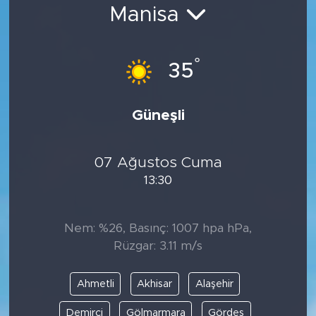
Manisa
Bölge
Teknoloji
°
35
Magazin
Güneşli
Dünya
07 Ağustos Cuma
Sektör
13:30
Nem: %26, Basınç: 1007 hpa hPa,
Rüzgar: 3.11 m/s
Ahmetli
Akhisar
Alaşehir
Demirci
Gölmarmara
Gördes