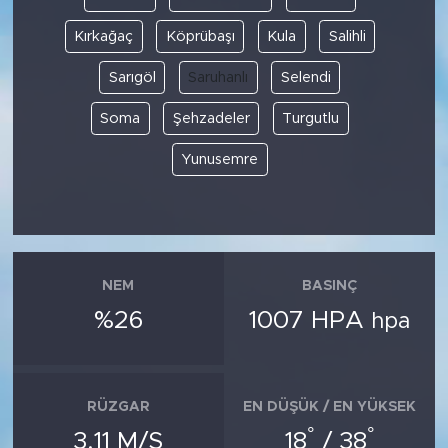
Kırkağaç
Köprübaşı
Kula
Salihli
Sarıgöl
Saruhanlı
Selendi
Soma
Şehzadeler
Turgutlu
Yunusemre
NEM
BASINÇ
%26
1007 HPA
hpa
RÜZGAR
EN DÜŞÜK / EN YÜKSEK
°
°
3.11 M/S
18
/ 38