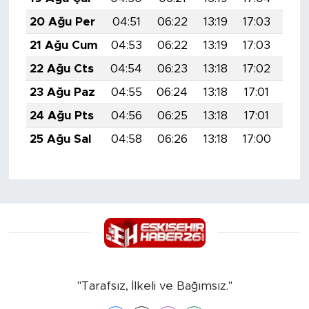
20 Ağu Per
04:51
06:22
13:19
17:03
20:
21 Ağu Cum
04:53
06:22
13:19
17:03
20:
22 Ağu Cts
04:54
06:23
13:18
17:02
20:
23 Ağu Paz
04:55
06:24
13:18
17:01
20:
24 Ağu Pts
04:56
06:25
13:18
17:01
20:
25 Ağu Sal
04:58
06:26
13:18
17:00
19:
"Tarafsız, İlkeli ve Bağımsız."