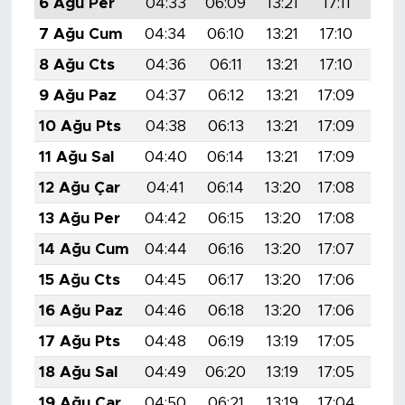
6 Ağu Per
04:33
06:09
13:21
17:11
20:
7 Ağu Cum
04:34
06:10
13:21
17:10
20:
8 Ağu Cts
04:36
06:11
13:21
17:10
20:
9 Ağu Paz
04:37
06:12
13:21
17:09
20:
10 Ağu Pts
04:38
06:13
13:21
17:09
20:
11 Ağu Sal
04:40
06:14
13:21
17:09
20:
12 Ağu Çar
04:41
06:14
13:20
17:08
20:
13 Ağu Per
04:42
06:15
13:20
17:08
20:
14 Ağu Cum
04:44
06:16
13:20
17:07
20:
15 Ağu Cts
04:45
06:17
13:20
17:06
20:
16 Ağu Paz
04:46
06:18
13:20
17:06
20:
17 Ağu Pts
04:48
06:19
13:19
17:05
20:
18 Ağu Sal
04:49
06:20
13:19
17:05
20:
19 Ağu Çar
04:50
06:21
13:19
17:04
20: