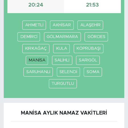
20:24
21:53
AHMETLİ
AKHİSAR
ALAŞEHİR
DEMİRCİ
GÖLMARMARA
GÖRDES
KIRKAĞAÇ
KULA
KÖPRÜBAŞI
MANİSA
SALİHLİ
SARIGÖL
SARUHANLI
SELENDİ
SOMA
TURGUTLU
MANİSA AYLIK NAMAZ VAKITLERI