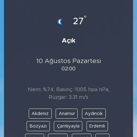
Bölge
°
27
Teknoloji
Açık
Magazin
Dünya
10 Ağustos Pazartesi
02:00
Sektör
Nem: %74, Basınç: 1005 hpa hPa,
Rüzgar: 3.31 m/s
Akdeniz
Anamur
Aydıncık
Bozyazı
Çamlıyayla
Erdemli