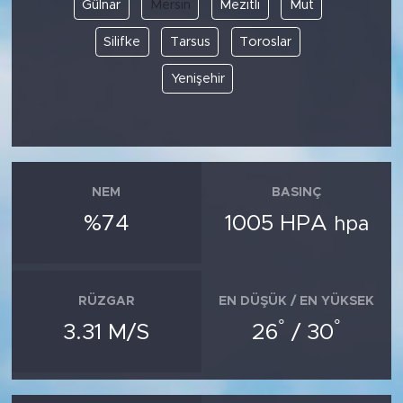
Gülnar
Mersin
Mezitli
Mut
Silifke
Tarsus
Toroslar
Yenişehir
NEM
BASINÇ
%74
1005 HPA
hpa
RÜZGAR
EN DÜŞÜK / EN YÜKSEK
°
°
3.31 M/S
26
/ 30