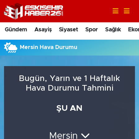
Gündem
Nöbetçi Eczaneler
Gündem
Asayiş
Siyaset
Spor
Sağlık
Eko
Asayiş
Hava Durumu
Mersin Hava Durumu
Siyaset
Trafik Durumu
Spor
Süper Lig Puan Durumu ve Fikstür
Bugün, Yarın ve 1 Haftalık
Sağlık
Tüm Manşetler
Hava Durumu Tahmini
Ekonomi
Son Dakika Haberleri
ŞU AN
Eğitim
Haber Arşivi
Mersin
Sanat