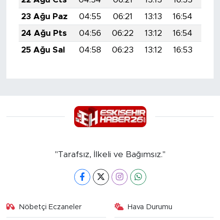
23 Ağu Paz
04:55
06:21
13:13
16:54
19:
24 Ağu Pts
04:56
06:22
13:12
16:54
19:
25 Ağu Sal
04:58
06:23
13:12
16:53
19:
"Tarafsız, İlkeli ve Bağımsız."
Nöbetçi Eczaneler
Hava Durumu