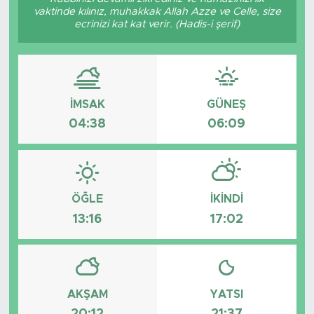
vaktinde kılınız, muhakkak Allah Azze ve Celle, size
Bölge
ecrinizi kat kat verir. (Hadis-i şerif)
Teknoloji
Magazin
İMSAK
GÜNEŞ
04:38
06:09
Dünya
Sektör
ÖĞLE
İKINDI
13:16
17:02
AKŞAM
YATSI