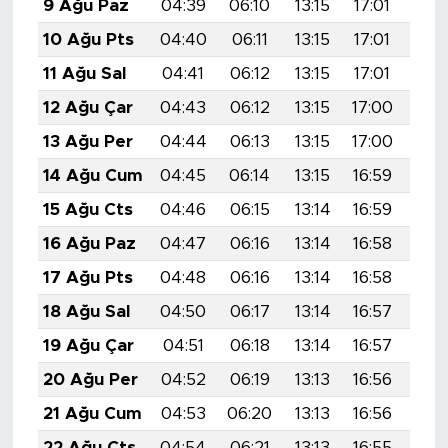
9 Ağu Paz
04:39
06:10
13:15
17:01
20:
10 Ağu Pts
04:40
06:11
13:15
17:01
20:
11 Ağu Sal
04:41
06:12
13:15
17:01
20:
12 Ağu Çar
04:43
06:12
13:15
17:00
20:
13 Ağu Per
04:44
06:13
13:15
17:00
20:
14 Ağu Cum
04:45
06:14
13:15
16:59
20:
15 Ağu Cts
04:46
06:15
13:14
16:59
20:
16 Ağu Paz
04:47
06:16
13:14
16:58
20:
17 Ağu Pts
04:48
06:16
13:14
16:58
20:
18 Ağu Sal
04:50
06:17
13:14
16:57
20:
19 Ağu Çar
04:51
06:18
13:14
16:57
19:
20 Ağu Per
04:52
06:19
13:13
16:56
19:
21 Ağu Cum
04:53
06:20
13:13
16:56
19:
22 Ağu Cts
04:54
06:21
13:13
16:55
19: