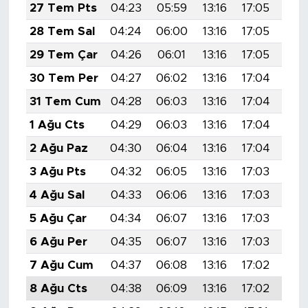
27 Tem Pts
04:23
05:59
13:16
17:05
20:
28 Tem Sal
04:24
06:00
13:16
17:05
20:
29 Tem Çar
04:26
06:01
13:16
17:05
20:
30 Tem Per
04:27
06:02
13:16
17:04
20:
31 Tem Cum
04:28
06:03
13:16
17:04
20:
1 Ağu Cts
04:29
06:03
13:16
17:04
20:
2 Ağu Paz
04:30
06:04
13:16
17:04
20:
3 Ağu Pts
04:32
06:05
13:16
17:03
20:
4 Ağu Sal
04:33
06:06
13:16
17:03
20:
5 Ağu Çar
04:34
06:07
13:16
17:03
20:
6 Ağu Per
04:35
06:07
13:16
17:03
20:
7 Ağu Cum
04:37
06:08
13:16
17:02
20:
8 Ağu Cts
04:38
06:09
13:16
17:02
20: