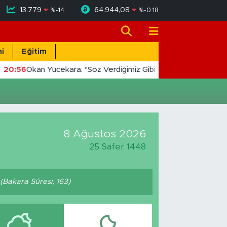
13.779
64.944,08
%
-14
%
-0.18
i
Eğitim
20:56
Okan Yücekara: "Söz Verdiğimiz Gibi Masada Değil, Saha
8 Ağustos 2026
25 Safer 1448
. (Bakara Sûresi, 163)