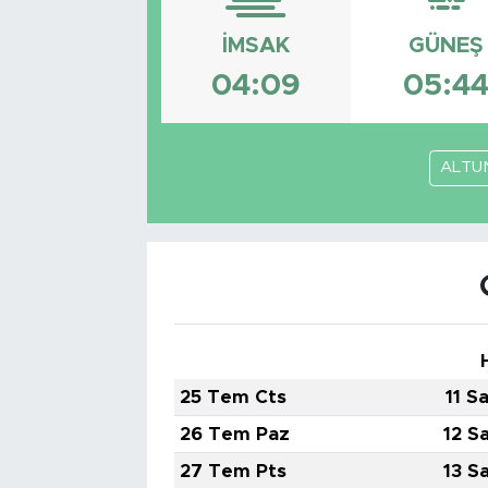
Bölge
İMSAK
GÜNEŞ
04:09
05:4
Teknoloji
Magazin
ALTU
Dünya
Sektör
25 Tem Cts
11 S
26 Tem Paz
12 S
27 Tem Pts
13 S