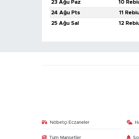
23 Ağu Paz
10 Rebi
24 Ağu Pts
11 Rebi
25 Ağu Sal
12 Rebi
Nöbetçi Eczaneler
H
Tüm Manşetler
So