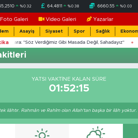
55,2510
64,4811
6660.55
%
0.32
%
0.38
%
0.03
Foto Galeri
Video Galeri
Yazarlar
dem
Asayiş
Siyaset
Spor
Sağlık
Ekonom
ika
Yücekara: "Söz Verdiğimiz Gibi Masada Değil, Sahadayız"
kitleri
YATSI VAKTINE KALAN SÜRE
01:52:15
r tek ilâhtır. Rahmân ve Rahîm olan Allah'tan başka bir ilâh yoktur