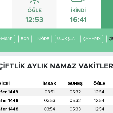
ÖĞLE
İKINDI
4
12:53
16:41
NHİSAR
BOR
NİĞDE
ULUKIŞLA
ÇAMARDI
Çİ
ÇİFTLİK AYLIK NAMAZ VAKITLER
HİCRİ
İMSAK
GÜNEŞ
ÖĞLE
afer 1448
03:51
05:32
12:54
afer 1448
03:53
05:32
12:54
afer 1448
03:54
05:33
12:54