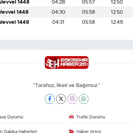
ulevvel 1448
04:28
05:57
12:50
ulevvel 1448
04:30
05:58
12:50
ulevvel 1448
04:31
05:58
12:49
"Tarafsız, İlkeli ve Bağımsız."
ava Durumu
Trafik Durumu
n Dakika Haberleri
Haber Arşivi