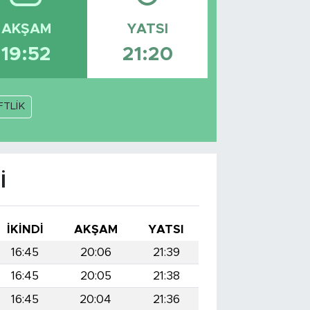
AKŞAM
YATSI
19:52
21:20
FTLİK
I
İKINDI
AKŞAM
YATSI
16:45
20:06
21:39
16:45
20:05
21:38
16:45
20:04
21:36