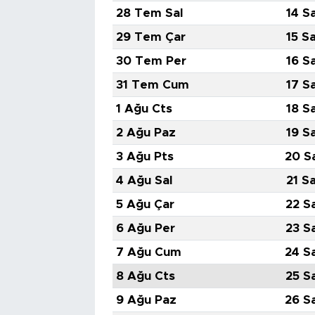
28 Tem Sal
14 S
29 Tem Çar
15 S
30 Tem Per
16 S
31 Tem Cum
17 S
1 Ağu Cts
18 S
2 Ağu Paz
19 S
3 Ağu Pts
20 S
4 Ağu Sal
21 S
5 Ağu Çar
22 S
6 Ağu Per
23 S
7 Ağu Cum
24 S
8 Ağu Cts
25 S
9 Ağu Paz
26 S