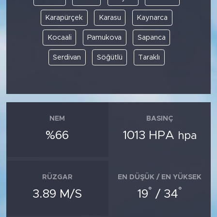
Karapürçek
Karasu
Kaynarca
Kocaali
Pamukova
Sapanca
Serdivan
Söğütlü
Taraklı
NEM
BASINÇ
%66
1013 HPA
hpa
RÜZGAR
EN DÜŞÜK / EN YÜKSEK
°
°
3.89 M/S
19
/ 34