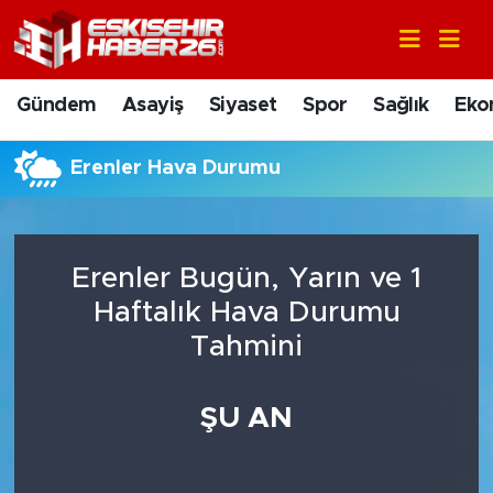
Gündem
Nöbetçi Eczaneler
Gündem
Asayiş
Siyaset
Spor
Sağlık
Eko
Asayiş
Hava Durumu
Erenler Hava Durumu
Siyaset
Trafik Durumu
Spor
Süper Lig Puan Durumu ve Fikstür
Erenler Bugün, Yarın ve 1
Sağlık
Tüm Manşetler
Haftalık Hava Durumu
Tahmini
Ekonomi
Son Dakika Haberleri
ŞU AN
Eğitim
Haber Arşivi
Sanat