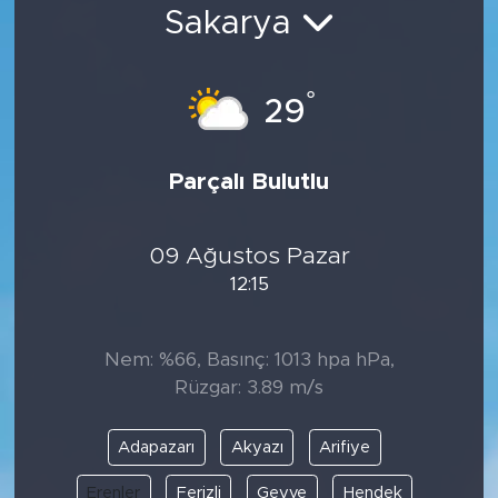
Sakarya
Bölge
Teknoloji
°
29
Magazin
Parçalı Bulutlu
Dünya
09 Ağustos Pazar
Sektör
12:15
Nem: %66, Basınç: 1013 hpa hPa,
Rüzgar: 3.89 m/s
Adapazarı
Akyazı
Arifiye
Erenler
Ferizli
Geyve
Hendek