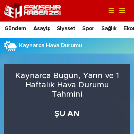
Gündem
Nöbetçi Eczaneler
Gündem
Asayiş
Siyaset
Spor
Sağlık
Eko
Asayiş
Hava Durumu
Kaynarca Hava Durumu
Siyaset
Trafik Durumu
Spor
Süper Lig Puan Durumu ve Fikstür
Kaynarca Bugün, Yarın ve 1
Sağlık
Tüm Manşetler
Haftalık Hava Durumu
Tahmini
Ekonomi
Son Dakika Haberleri
ŞU AN
Eğitim
Haber Arşivi
Sanat