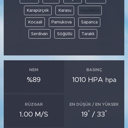
Karapürçek
Karasu
Kaynarca
Kocaali
Pamukova
Sapanca
Serdivan
Söğütlü
Taraklı
NEM
BASINÇ
%89
1010 HPA
hpa
RÜZGAR
EN DÜŞÜK / EN YÜKSEK
°
°
1.00 M/S
19
/ 33