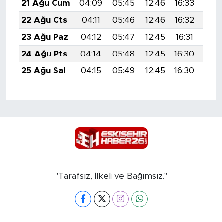
21 Ağu Cum
04:09
05:45
12:46
16:33
19:
22 Ağu Cts
04:11
05:46
12:46
16:32
19:
23 Ağu Paz
04:12
05:47
12:45
16:31
19:
24 Ağu Pts
04:14
05:48
12:45
16:30
19:
25 Ağu Sal
04:15
05:49
12:45
16:30
19:
"Tarafsız, İlkeli ve Bağımsız."