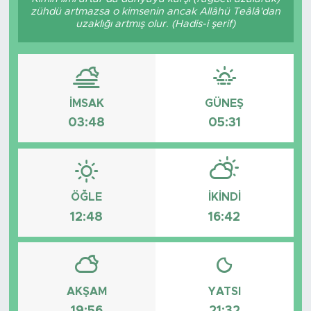
zühdü artmazsa o kimsenin ancak Allâhü Teâlâ'dan
Bölge
uzaklığı artmış olur. (Hadis-i şerif)
Teknoloji
Magazin
İMSAK
GÜNEŞ
03:48
05:31
Dünya
Sektör
ÖĞLE
İKINDI
12:48
16:42
AKŞAM
YATSI