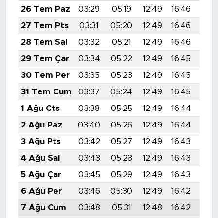
26 Tem Paz
03:29
05:19
12:49
16:46
20:
27 Tem Pts
03:31
05:20
12:49
16:46
20:
28 Tem Sal
03:32
05:21
12:49
16:46
20:
29 Tem Çar
03:34
05:22
12:49
16:45
20:
30 Tem Per
03:35
05:23
12:49
16:45
20:
31 Tem Cum
03:37
05:24
12:49
16:45
20:
1 Ağu Cts
03:38
05:25
12:49
16:44
20:
2 Ağu Paz
03:40
05:26
12:49
16:44
20:
3 Ağu Pts
03:42
05:27
12:49
16:43
20:
4 Ağu Sal
03:43
05:28
12:49
16:43
20:
5 Ağu Çar
03:45
05:29
12:49
16:43
19:
6 Ağu Per
03:46
05:30
12:49
16:42
19:
7 Ağu Cum
03:48
05:31
12:48
16:42
19: