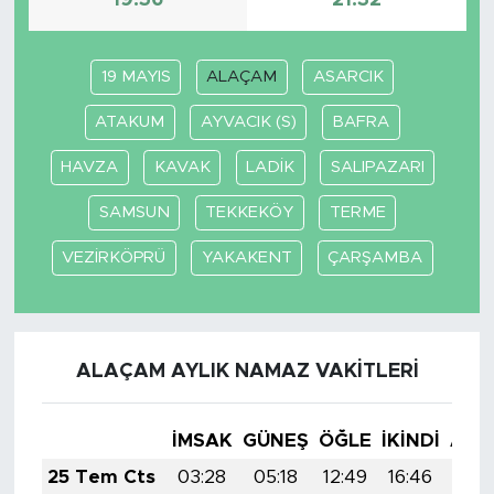
19:56
21:32
19 MAYIS
ALAÇAM
ASARCIK
ATAKUM
AYVACIK (S)
BAFRA
HAVZA
KAVAK
LADİK
SALIPAZARI
SAMSUN
TEKKEKÖY
TERME
VEZİRKÖPRÜ
YAKAKENT
ÇARŞAMBA
ALAÇAM AYLIK NAMAZ VAKITLERI
İMSAK
GÜNEŞ
ÖĞLE
İKINDI
AKŞ
25 Tem Cts
03:28
05:18
12:49
16:46
20: