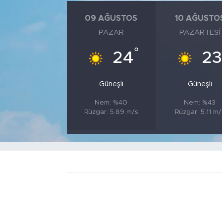
09 AĞUSTOS
10 AĞUSTO
PAZAR
PAZARTESI
°
24
23
Güneşli
Güneşli
Nem: %40
Nem: %43
Rüzgar: 5.89 m/s
Rüzgar: 5.11 m/