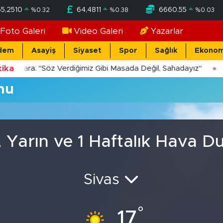
55,2510
64,4811
6660.55
%
0.32
%
0.38
%
0.03
Foto Galeri
Video Galeri
Yazarlar
dem
Asayiş
Siyaset
Spor
Sağlık
Ekonom
ika
Yücekara: "Söz Verdiğimiz Gibi Masada Değil, Sahadayız"
mu
, Yarın ve 1 Haftalık Hava 
Sivas
°
17