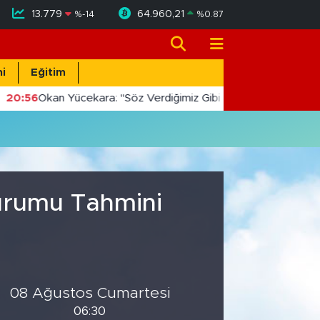
13.779
64.960,21
%
-14
%
0.87
i
Eğitim
20:56
Okan Yücekara: "Söz Verdiğimiz Gibi Masada Değil, Saha
Durumu Tahmini
08 Ağustos Cumartesi
06:30