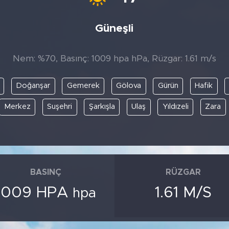
Güneşli
Nem: %70, Basınç: 1009 hpa hPa, Rüzgar: 1.61 m/s
Doğanşar
Gemerek
Gölova
Gürün
Hafik
Merkez
Suşehri
Şarkışla
Ulaş
Yıldızeli
Zara
BASINÇ
RÜZGAR
1009 HPA
1.61 M/S
hpa