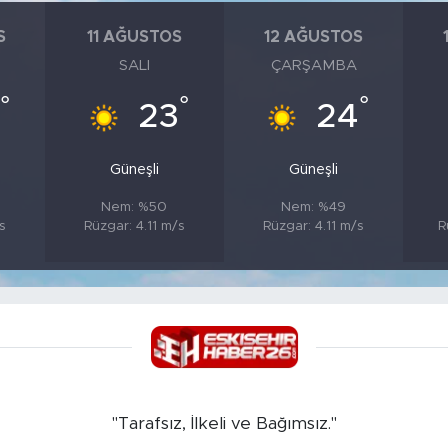
S
11 AĞUSTOS
12 AĞUSTOS
SALI
ÇARŞAMBA
°
°
°
23
24
Güneşli
Güneşli
Nem: %50
Nem: %49
s
Rüzgar: 4.11 m/s
Rüzgar: 4.11 m/s
R
"Tarafsız, İlkeli ve Bağımsız."