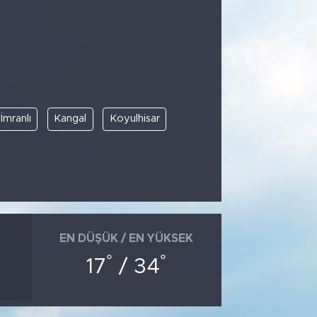
İmranlı
Kangal
Koyulhisar
EN DÜŞÜK / EN YÜKSEK
°
°
17
/ 34