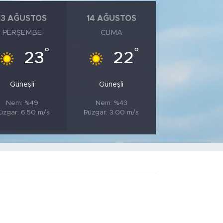
13 AĞUSTOS
14 AĞUSTOS
PERŞEMBE
CUMA
°
°
23
22
Güneşli
Güneşli
Nem: %49
Nem: %43
üzgar: 6.50 m/s
Rüzgar: 3.00 m/s