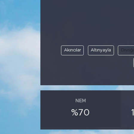
Bölge
Teknoloji
Magazin
Akıncılar
Altınyayla
Divriği
Dünya
Sektör
NEM
%70