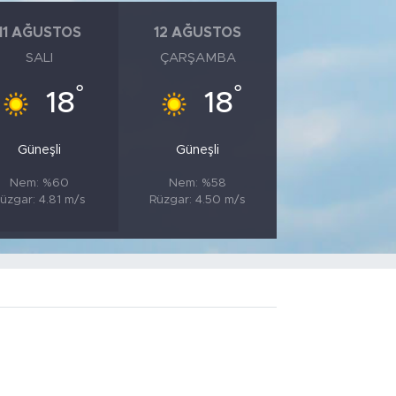
11 AĞUSTOS
12 AĞUSTOS
SALI
ÇARŞAMBA
°
°
18
18
Güneşli
Güneşli
Nem: %60
Nem: %58
üzgar: 4.81 m/s
Rüzgar: 4.50 m/s