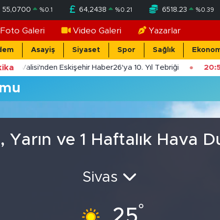
55,0700
64,2438
6518.23
%
0.1
%
0.21
%
0.39
Foto Galeri
Video Galeri
Yazarlar
dem
Asayiş
Siyaset
Spor
Sağlık
Ekonom
ika
şehir Valisi'nden Eskişehir Haber26'ya 10. Yıl Tebriği
20:5
umu
, Yarın ve 1 Haftalık Hava 
Sivas
°
25