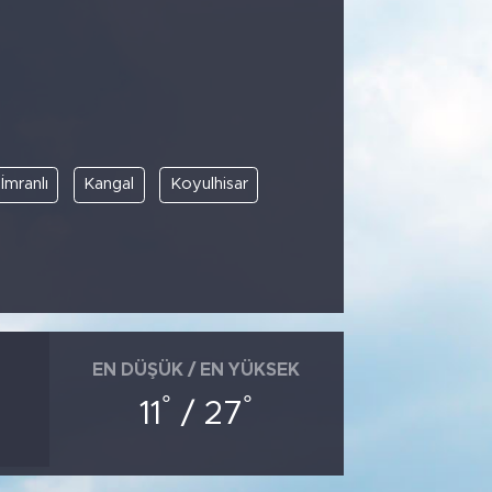
İmranlı
Kangal
Koyulhisar
EN DÜŞÜK / EN YÜKSEK
°
°
11
/ 27