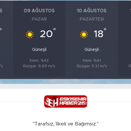
S
09 AĞUSTOS
10 AĞUSTOS
PAZAR
PAZARTESI
°
°
°
20
18
Güneşli
Güneşli
Nem: %43
Nem: %61
/s
Rüzgar: 6.89 m/s
Rüzgar: 5.31 m/s
R
"Tarafsız, İlkeli ve Bağımsız."