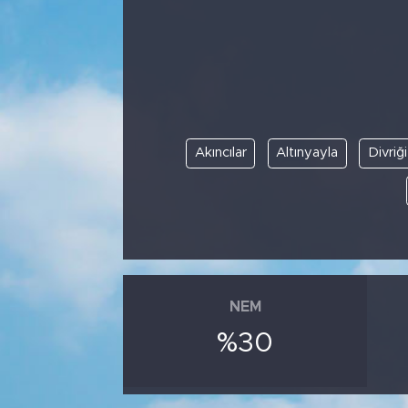
Bölge
Teknoloji
Magazin
Akıncılar
Altınyayla
Divriği
Dünya
Sektör
NEM
%30