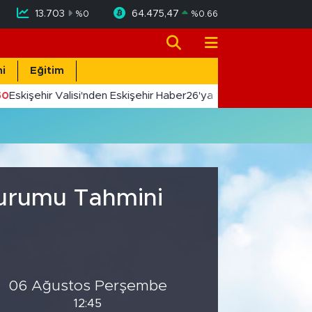
13.703
64.475,47
%
0
%
0.66
i
Eğitim
0
Eskişehir Valisi'nden Eskişehir Haber26'ya 10. Yıl Tebriği
Durumu Tahmini
06 Ağustos Perşembe
12:45