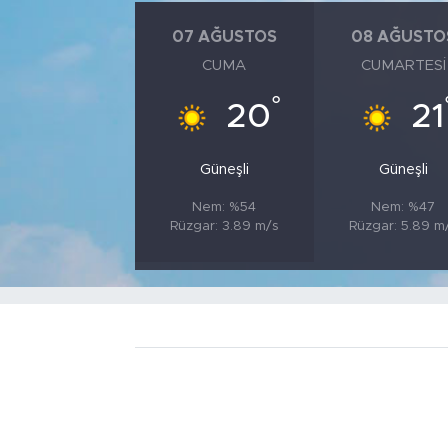
07 AĞUSTOS
08 AĞUSTO
CUMA
CUMARTESI
°
20
21
Güneşli
Güneşli
Nem: %54
Nem: %47
Rüzgar: 3.89 m/s
Rüzgar: 5.89 m