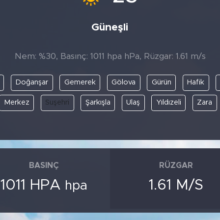
Güneşli
Nem: %30, Basınç: 1011 hpa hPa, Rüzgar: 1.61 m/s
Doğanşar
Gemerek
Gölova
Gürün
Hafik
Merkez
Suşehri
Şarkışla
Ulaş
Yıldızeli
Zara
BASINÇ
RÜZGAR
1011 HPA
1.61 M/S
hpa