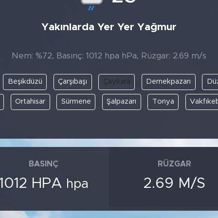
Yakınlarda Yer Yer Yağmur
Nem: %72, Basınç: 1012 hpa hPa, Rüzgar: 2.69 m/s
Beşikdüzü
Çarşıbaşı
Çaykara
Dernekpazarı
Dü
Ortahisar
Sürmene
Şalpazarı
Tonya
Vakfıkeb
BASINÇ
RÜZGAR
1012 HPA
2.69 M/S
hpa