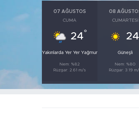
07 AĞUSTOS
08 AĞUSTO
CUMA
CUMARTESI
°
24
2
Yakınlarda Yer Yer Yağmur
Güneşli
Nem: %82
Nem: %80
Rüzgar: 2.61 m/s
Rüzgar: 3.19 m