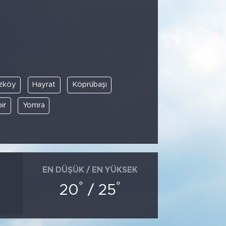
zköy
Hayrat
Köprübaşı
ir
Yomra
EN DÜŞÜK / EN YÜKSEK
°
°
20
/ 25