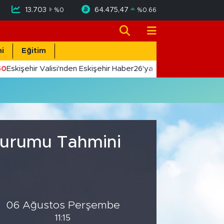
13.703
64.475,47
%
0
%
0.66
i
Eğitim
50
Eskişehir Valisi'nden Eskişehir Haber26'ya 10. Yıl Tebriği
 Durumu Tahmini
06 Ağustos Perşembe
11:15