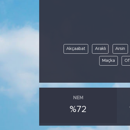
Bölge
Teknoloji
Magazin
Akçaabat
Araklı
Arsin
Dünya
Maçka
Of
Sektör
NEM
%72