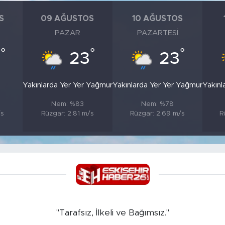
S
09 AĞUSTOS
10 AĞUSTOS
PAZAR
PAZARTESI
°
°
°
4
23
23
Yakınlarda Yer Yer Yağmur
Yakınlarda Yer Yer Yağmur
Yakınl
Nem: %83
Nem: %78
/s
Rüzgar: 2.81 m/s
Rüzgar: 2.69 m/s
R
"Tarafsız, İlkeli ve Bağımsız."