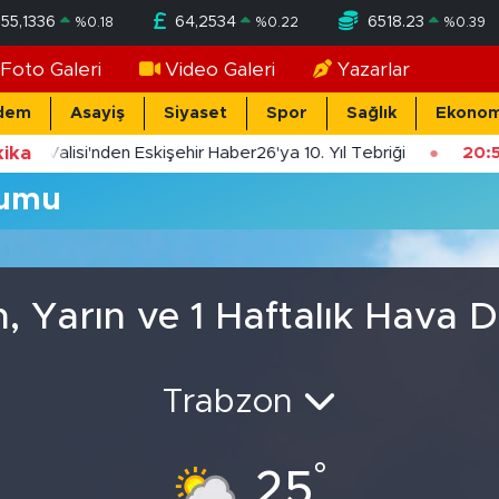
55,1336
64,2534
6518.23
%
0.18
%
0.22
%
0.39
Foto Galeri
Video Galeri
Yazarlar
dem
Asayiş
Siyaset
Spor
Sağlık
Ekonom
ika
şehir Valisi'nden Eskişehir Haber26'ya 10. Yıl Tebriği
20:
rumu
 Yarın ve 1 Haftalık Hava
Trabzon
°
25