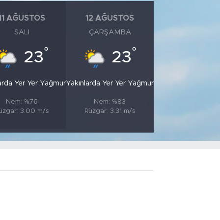
11 AĞUSTOS
12 AĞUSTOS
SALI
ÇARŞAMBA
°
°
23
23
arda Yer Yer Yağmur
Yakınlarda Yer Yer Yağmur
Nem: %76
Nem: %83
üzgar: 3.00 m/s
Rüzgar: 3.31 m/s