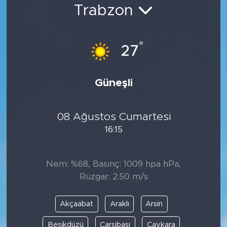
Trabzon
Bölge
Teknoloji
°
27
Magazin
Güneşli
Dünya
08 Ağustos Cumartesi
Sektör
16:15
Nem: %68, Basınç: 1009 hpa hPa,
Rüzgar: 2.50 m/s
Akçaabat
Araklı
Arsin
Beşikdüzü
Çarşıbaşı
Çaykara