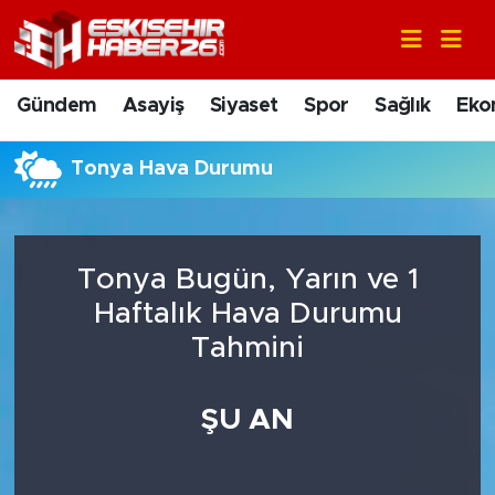
Gündem
Nöbetçi Eczaneler
Gündem
Asayiş
Siyaset
Spor
Sağlık
Eko
Asayiş
Hava Durumu
Tonya Hava Durumu
Siyaset
Trafik Durumu
Spor
Süper Lig Puan Durumu ve Fikstür
Tonya Bugün, Yarın ve 1
Sağlık
Tüm Manşetler
Haftalık Hava Durumu
Tahmini
Ekonomi
Son Dakika Haberleri
ŞU AN
Eğitim
Haber Arşivi
Sanat