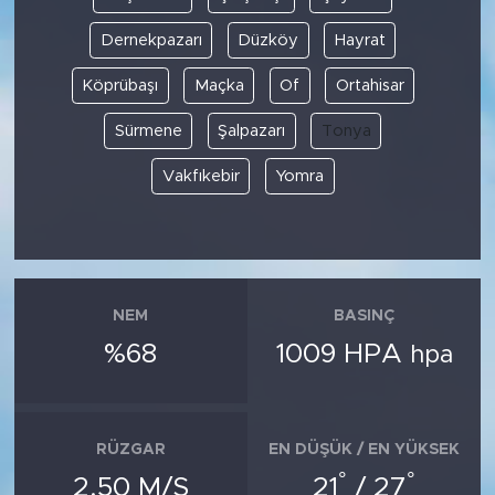
Dernekpazarı
Düzköy
Hayrat
Köprübaşı
Maçka
Of
Ortahisar
Sürmene
Şalpazarı
Tonya
Vakfıkebir
Yomra
NEM
BASINÇ
%68
1009 HPA
hpa
RÜZGAR
EN DÜŞÜK / EN YÜKSEK
°
°
2.50 M/S
21
/ 27