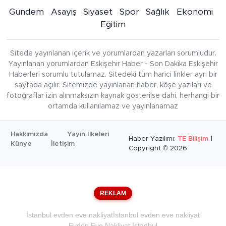
Gündem
Asayiş
Siyaset
Spor
Sağlık
Ekonomi
Eğitim
Sitede yayınlanan içerik ve yorumlardan yazarları sorumludur.
Yayınlanan yorumlardan Eskişehir Haber - Son Dakika Eskişehir
Haberleri sorumlu tutulamaz. Sitedeki tüm harici linkler ayrı bir
sayfada açılır. Sitemizde yayınlanan haber, köşe yazıları ve
fotoğraflar izin alınmaksızın kaynak gösterilse dahi, herhangi bir
ortamda kullanılamaz ve yayınlanamaz
Hakkımızda
Yayın İlkeleri
Haber Yazılımı:
TE Bilişim
|
Künye
İletişim
Copyright © 2026
REKLAM
İstanbul evden eve nakliyat
İstanbul evden eve nakliyat
Evden Eve Nakliyat İstanbul