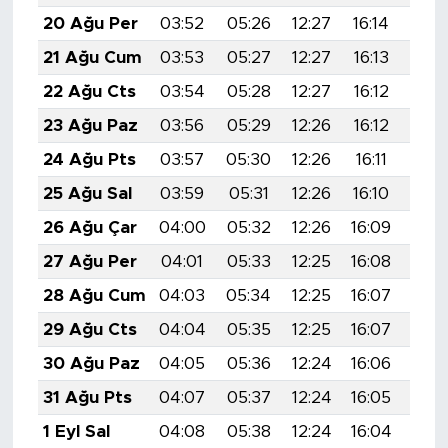
20 Ağu Per
03:52
05:26
12:27
16:14
19:
21 Ağu Cum
03:53
05:27
12:27
16:13
19:
22 Ağu Cts
03:54
05:28
12:27
16:12
19:
23 Ağu Paz
03:56
05:29
12:26
16:12
19:
24 Ağu Pts
03:57
05:30
12:26
16:11
19:
25 Ağu Sal
03:59
05:31
12:26
16:10
19:
26 Ağu Çar
04:00
05:32
12:26
16:09
19:
27 Ağu Per
04:01
05:33
12:25
16:08
19:
28 Ağu Cum
04:03
05:34
12:25
16:07
19:
29 Ağu Cts
04:04
05:35
12:25
16:07
19:
30 Ağu Paz
04:05
05:36
12:24
16:06
19:
31 Ağu Pts
04:07
05:37
12:24
16:05
19:
1 Eyl Sal
04:08
05:38
12:24
16:04
18: