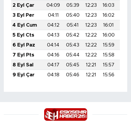
2 Eyl Çar
04:09
05:39
12:23
16:03
18:
3 Eyl Per
04:11
05:40
12:23
16:02
18:
4 Eyl Cum
04:12
05:41
12:23
16:01
18:
5 Eyl Cts
04:13
05:42
12:22
16:00
18:
6 Eyl Paz
04:14
05:43
12:22
15:59
18:
7 Eyl Pts
04:16
05:44
12:22
15:58
18:
8 Eyl Sal
04:17
05:45
12:21
15:57
18:
9 Eyl Çar
04:18
05:46
12:21
15:56
18: