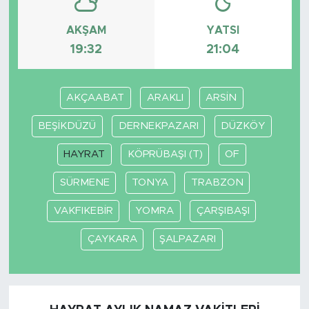
AKŞAM
YATSI
19:32
21:04
AKÇAABAT
ARAKLI
ARSİN
BEŞİKDÜZÜ
DERNEKPAZARI
DÜZKÖY
HAYRAT
KÖPRÜBAŞI (T)
OF
SÜRMENE
TONYA
TRABZON
VAKFIKEBİR
YOMRA
ÇARŞIBAŞI
ÇAYKARA
ŞALPAZARI