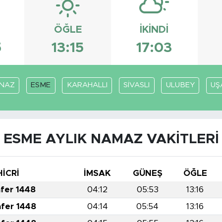
ÖĞLE
İKINDI
5
13:15
17:03
NAZ
ESME
KARAHALLI
SİVASLI
ULUBEY
UŞ
ESME AYLIK NAMAZ VAKITLERI
HİCRİ
İMSAK
GÜNEŞ
ÖĞLE
afer 1448
04:12
05:53
13:16
afer 1448
04:14
05:54
13:16