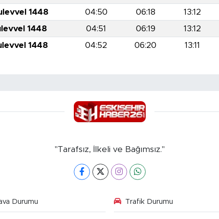
ulevvel 1448
04:50
06:18
13:12
ulevvel 1448
04:51
06:19
13:12
ulevvel 1448
04:52
06:20
13:11
"Tarafsız, İlkeli ve Bağımsız."
ava Durumu
Trafik Durumu