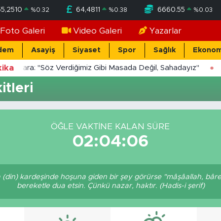
55,2510
64,4811
6660.55
%
0.32
%
0.38
%
0.03
Foto Galeri
Video Galeri
Yazarlar
dem
Asayiş
Siyaset
Spor
Sağlık
Ekonom
ika
Yücekara: "Söz Verdiğimiz Gibi Masada Değil, Sahadayız"
tleri
ÖĞLE VAKTINE KALAN SÜRE
02:04:06
a (din) kardeşinde hoşuna giden bir şey görürse "mâşâallah, bâre
bereketle dua etsin. Çünkü nazar, haktır. (Hadis-i şerif)