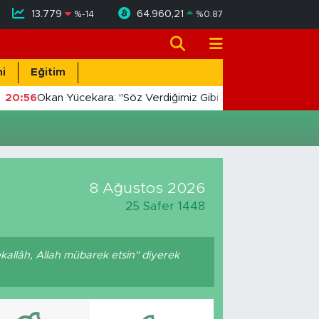
13.779
64.960,21
%
-14
%
0.87
i
Eğitim
20:56
Okan Yücekara: "Söz Verdiğimiz Gibi Masada Değil, Saha
8 Ağustos 2026
25 Safer 1448
kallâh, Allah mübarek etsin" diyerek