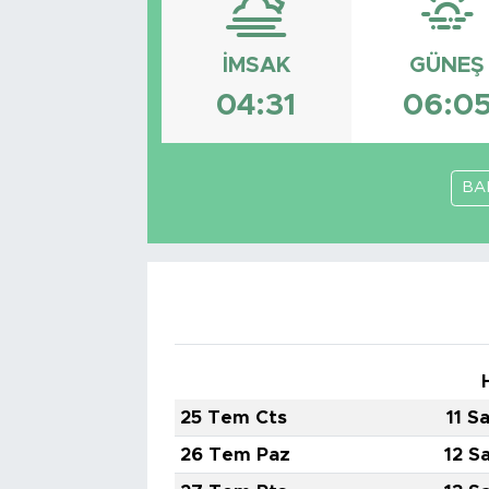
Bölge
İMSAK
GÜNEŞ
Teknoloji
04:31
06:0
Magazin
BA
Dünya
Sektör
25 Tem Cts
11 S
26 Tem Paz
12 S