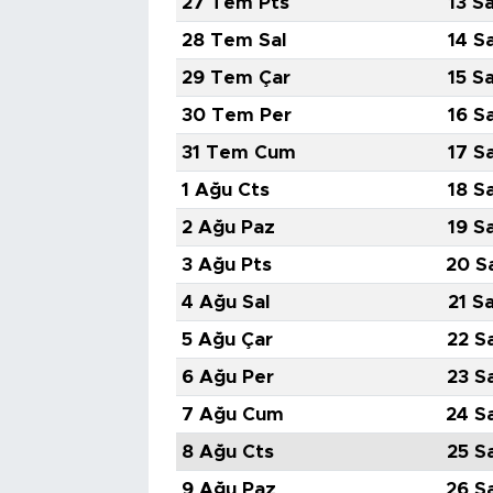
27 Tem Pts
13 S
28 Tem Sal
14 S
29 Tem Çar
15 S
30 Tem Per
16 S
31 Tem Cum
17 S
1 Ağu Cts
18 S
2 Ağu Paz
19 S
3 Ağu Pts
20 S
4 Ağu Sal
21 S
5 Ağu Çar
22 S
6 Ağu Per
23 S
7 Ağu Cum
24 S
8 Ağu Cts
25 S
9 Ağu Paz
26 S