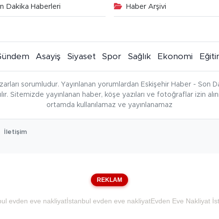
n Dakika Haberleri
Haber Arşivi
Gündem
Asayiş
Siyaset
Spor
Sağlık
Ekonomi
Eğit
zarları sorumludur. Yayınlanan yorumlardan Eskişehir Haber - Son Da
çılır. Sitemizde yayınlanan haber, köşe yazıları ve fotoğraflar izin al
ortamda kullanılamaz ve yayınlanamaz
İletişim
REKLAM
bul evden eve nakliyat
İstanbul evden eve nakliyat
Evden Eve Nakliyat İs