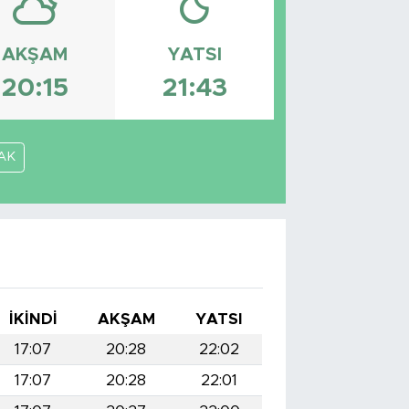
AKŞAM
YATSI
20:15
21:43
AK
İKINDI
AKŞAM
YATSI
17:07
20:28
22:02
17:07
20:28
22:01