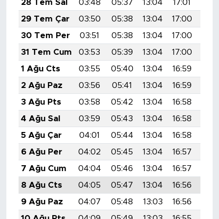
28 Tem Sal
03:48
05:37
13:04
17:01
20:
29 Tem Çar
03:50
05:38
13:04
17:00
20:
30 Tem Per
03:51
05:38
13:04
17:00
20:
31 Tem Cum
03:53
05:39
13:04
17:00
20:
1 Ağu Cts
03:55
05:40
13:04
16:59
20:
2 Ağu Paz
03:56
05:41
13:04
16:59
20:
3 Ağu Pts
03:58
05:42
13:04
16:58
20:
4 Ağu Sal
03:59
05:43
13:04
16:58
20:
5 Ağu Çar
04:01
05:44
13:04
16:58
20:
6 Ağu Per
04:02
05:45
13:04
16:57
20:
7 Ağu Cum
04:04
05:46
13:04
16:57
20:
8 Ağu Cts
04:05
05:47
13:04
16:56
20:
9 Ağu Paz
04:07
05:48
13:03
16:56
20:
10 Ağu Pts
04:09
05:49
13:03
16:55
20: