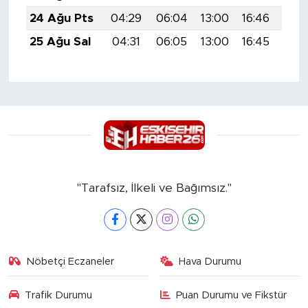
24 Ağu Pts
04:29
06:04
13:00
16:46
19:
25 Ağu Sal
04:31
06:05
13:00
16:45
19:
"Tarafsız, İlkeli ve Bağımsız."
Nöbetçi Eczaneler
Hava Durumu
Trafik Durumu
Puan Durumu ve Fikstür