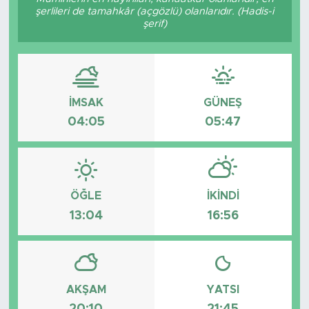
şerlileri de tamahkâr (açgözlü) olanlarıdır. (Hadis-i
Bölge
şerif)
Teknoloji
Magazin
İMSAK
GÜNEŞ
04:05
05:47
Dünya
Sektör
ÖĞLE
İKINDI
13:04
16:56
AKŞAM
YATSI