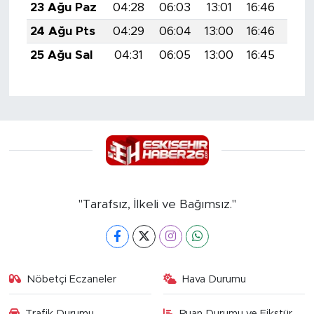
23 Ağu Paz
04:28
06:03
13:01
16:46
19:
24 Ağu Pts
04:29
06:04
13:00
16:46
19:
25 Ağu Sal
04:31
06:05
13:00
16:45
19:
"Tarafsız, İlkeli ve Bağımsız."
Nöbetçi Eczaneler
Hava Durumu
Trafik Durumu
Puan Durumu ve Fikstür