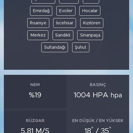
Emirdağ
Evciler
Hocalar
İhsaniye
İscehisar
Kızılören
Merkez
Sandıklı
Sinanpaşa
Sultandağı
Şuhut
NEM
BASINÇ
%19
1004 HPA
hpa
RÜZGAR
EN DÜŞÜK / EN YÜKSEK
°
°
5.81 M/S
18
/ 35