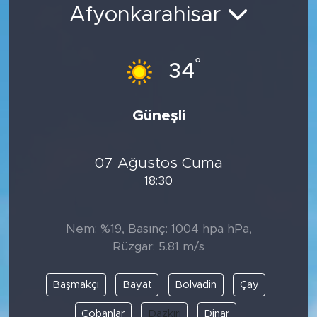
Afyonkarahisar
Bölge
Teknoloji
°
34
Magazin
Güneşli
Dünya
07 Ağustos Cuma
Sektör
18:30
Nem: %19, Basınç: 1004 hpa hPa,
Rüzgar: 5.81 m/s
Başmakçı
Bayat
Bolvadin
Çay
Çobanlar
Dazkırı
Dinar