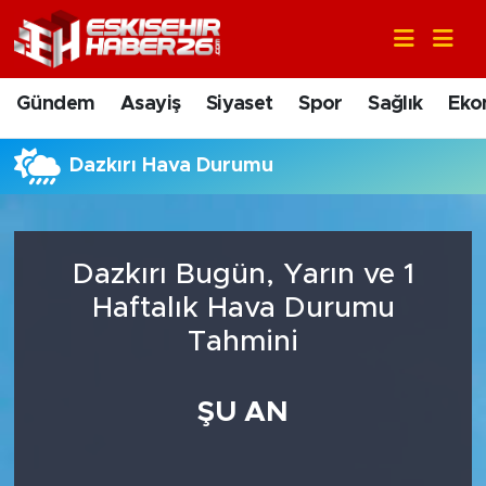
Gündem
Nöbetçi Eczaneler
Gündem
Asayiş
Siyaset
Spor
Sağlık
Eko
Asayiş
Hava Durumu
Dazkırı Hava Durumu
Siyaset
Trafik Durumu
Spor
Süper Lig Puan Durumu ve Fikstür
Dazkırı Bugün, Yarın ve 1
Sağlık
Tüm Manşetler
Haftalık Hava Durumu
Tahmini
Ekonomi
Son Dakika Haberleri
ŞU AN
Eğitim
Haber Arşivi
Sanat