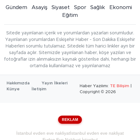
Gündem
Asayiş
Siyaset
Spor
Sağlık
Ekonomi
Eğitim
Sitede yayınlanan içerik ve yorumlardan yazarları sorumludur.
Yayınlanan yorumlardan Eskişehir Haber - Son Dakika Eskişehir
Haberleri sorumlu tutulamaz. Sitedeki tüm harici linkler ayrı bir
sayfada açılır. Sitemizde yayınlanan haber, köşe yazıları ve
fotoğraflar izin alınmaksızın kaynak gösterilse dahi, herhangi bir
ortamda kullanılamaz ve yayınlanamaz
Hakkımızda
Yayın İlkeleri
Haber Yazılımı:
TE Bilişim
|
Künye
İletişim
Copyright © 2026
REKLAM
İstanbul evden eve nakliyat
İstanbul evden eve nakliyat
Evden Eve Nakliyat İstanbul