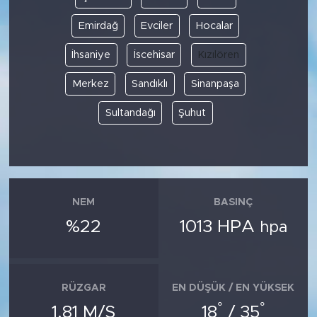
Emirdağ
Evciler
Hocalar
İhsaniye
İscehisar
Kızılören
Merkez
Sandıklı
Sinanpaşa
Sultandağı
Şuhut
NEM
BASINÇ
%22
1013 HPA
hpa
RÜZGAR
EN DÜŞÜK / EN YÜKSEK
°
°
1.81 M/S
18
/ 35