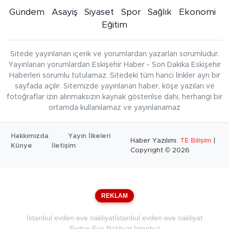
Gündem
Asayiş
Siyaset
Spor
Sağlık
Ekonomi
Eğitim
Sitede yayınlanan içerik ve yorumlardan yazarları sorumludur.
Yayınlanan yorumlardan Eskişehir Haber - Son Dakika Eskişehir
Haberleri sorumlu tutulamaz. Sitedeki tüm harici linkler ayrı bir
sayfada açılır. Sitemizde yayınlanan haber, köşe yazıları ve
fotoğraflar izin alınmaksızın kaynak gösterilse dahi, herhangi bir
ortamda kullanılamaz ve yayınlanamaz
Hakkımızda
Yayın İlkeleri
Haber Yazılımı:
TE Bilişim
|
Künye
İletişim
Copyright © 2026
REKLAM
İstanbul evden eve nakliyat
İstanbul evden eve nakliyat
Evden Eve Nakliyat İstanbul