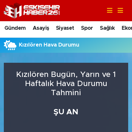
Gündem
Nöbetçi Eczaneler
Gündem
Asayiş
Siyaset
Spor
Sağlık
Eko
Asayiş
Hava Durumu
Kızılören Hava Durumu
Siyaset
Trafik Durumu
Spor
Süper Lig Puan Durumu ve Fikstür
Kızılören Bugün, Yarın ve 1
Sağlık
Tüm Manşetler
Haftalık Hava Durumu
Tahmini
Ekonomi
Son Dakika Haberleri
ŞU AN
Eğitim
Haber Arşivi
Sanat