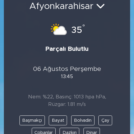
Afyonkarahisar
Bölge
Teknoloji
°
35
Magazin
Parçalı Bulutlu
Dünya
06 Ağustos Perşembe
Sektör
13:45
Nem: %22, Basınç: 1013 hpa hPa,
Rüzgar: 1.81 m/s
Başmakçı
Bayat
Bolvadin
Çay
Çobanlar
Dazkırı
Dinar