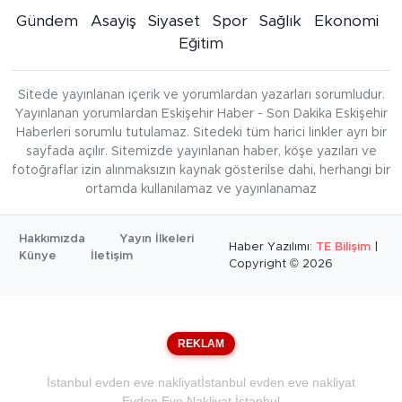
Gündem
Asayiş
Siyaset
Spor
Sağlık
Ekonomi
Eğitim
Sitede yayınlanan içerik ve yorumlardan yazarları sorumludur.
Yayınlanan yorumlardan Eskişehir Haber - Son Dakika Eskişehir
Haberleri sorumlu tutulamaz. Sitedeki tüm harici linkler ayrı bir
sayfada açılır. Sitemizde yayınlanan haber, köşe yazıları ve
fotoğraflar izin alınmaksızın kaynak gösterilse dahi, herhangi bir
ortamda kullanılamaz ve yayınlanamaz
Hakkımızda
Yayın İlkeleri
Haber Yazılımı:
TE Bilişim
|
Künye
İletişim
Copyright © 2026
REKLAM
İstanbul evden eve nakliyat
İstanbul evden eve nakliyat
Evden Eve Nakliyat İstanbul