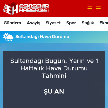
Gündem
Nöbetçi Eczaneler
Gündem
Asayiş
Siyaset
Spor
Sağlık
Eko
Asayiş
Hava Durumu
Sultandağı Hava Durumu
Siyaset
Trafik Durumu
Spor
Süper Lig Puan Durumu ve Fikstür
Sultandağı Bugün, Yarın ve 1
Sağlık
Tüm Manşetler
Haftalık Hava Durumu
Tahmini
Ekonomi
Son Dakika Haberleri
ŞU AN
Eğitim
Haber Arşivi
Sanat