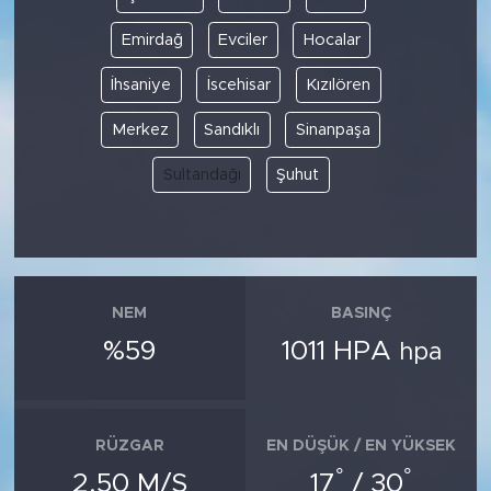
Emirdağ
Evciler
Hocalar
İhsaniye
İscehisar
Kızılören
Merkez
Sandıklı
Sinanpaşa
Sultandağı
Şuhut
NEM
BASINÇ
%59
1011 HPA
hpa
RÜZGAR
EN DÜŞÜK / EN YÜKSEK
°
°
2.50 M/S
17
/ 30