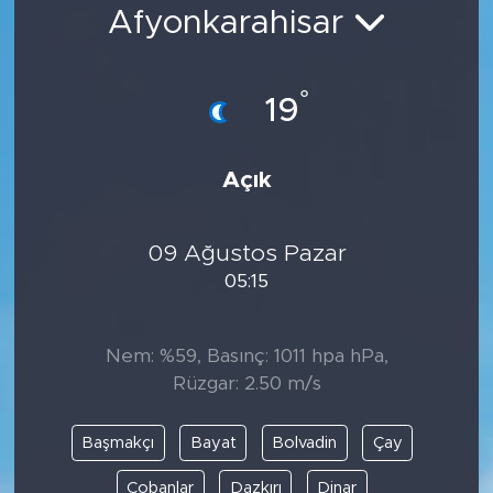
Afyonkarahisar
Bölge
Teknoloji
°
19
Magazin
Açık
Dünya
09 Ağustos Pazar
Sektör
05:15
Nem: %59, Basınç: 1011 hpa hPa,
Rüzgar: 2.50 m/s
Başmakçı
Bayat
Bolvadin
Çay
Çobanlar
Dazkırı
Dinar