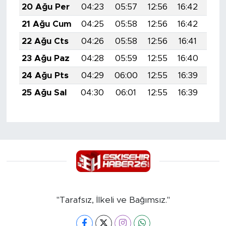
20 Ağu Per
04:23
05:57
12:56
16:42
19:
21 Ağu Cum
04:25
05:58
12:56
16:42
19:
22 Ağu Cts
04:26
05:58
12:56
16:41
19:
23 Ağu Paz
04:28
05:59
12:55
16:40
19:
24 Ağu Pts
04:29
06:00
12:55
16:39
19:
25 Ağu Sal
04:30
06:01
12:55
16:39
19:
"Tarafsız, İlkeli ve Bağımsız."