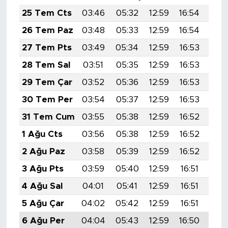
25 Tem Cts
03:46
05:32
12:59
16:54
20:
26 Tem Paz
03:48
05:33
12:59
16:54
20:
27 Tem Pts
03:49
05:34
12:59
16:53
20:
28 Tem Sal
03:51
05:35
12:59
16:53
20:
29 Tem Çar
03:52
05:36
12:59
16:53
20:
30 Tem Per
03:54
05:37
12:59
16:53
20:
31 Tem Cum
03:55
05:38
12:59
16:52
20:
1 Ağu Cts
03:56
05:38
12:59
16:52
20:
2 Ağu Paz
03:58
05:39
12:59
16:52
20:
3 Ağu Pts
03:59
05:40
12:59
16:51
20:
4 Ağu Sal
04:01
05:41
12:59
16:51
20:
5 Ağu Çar
04:02
05:42
12:59
16:51
20:
6 Ağu Per
04:04
05:43
12:59
16:50
20: