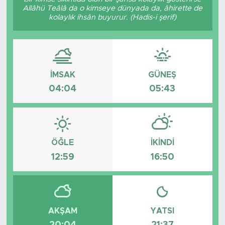
Allâhü Teâlâ da o kimseye dünyada da, âhirette de
Bölge
kolaylık ihsân buyurur. (Hadis-i şerif)
Teknoloji
Magazin
İMSAK
GÜNEŞ
04:04
05:43
Dünya
Sektör
ÖĞLE
İKINDI
12:59
16:50
AKŞAM
YATSI