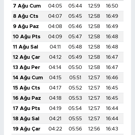
7 Ağu Cum
04:05
05:44
12:59
16:50
20:
8 Ağu Cts
04:07
05:45
12:58
16:49
20:
9 Ağu Paz
04:08
05:46
12:58
16:49
20:
10 Ağu Pts
04:09
05:47
12:58
16:48
19:
11 Ağu Sal
04:11
05:48
12:58
16:48
19:
12 Ağu Çar
04:12
05:49
12:58
16:47
19:
13 Ağu Per
04:14
05:50
12:58
16:47
19:
14 Ağu Cum
04:15
05:51
12:57
16:46
19:
15 Ağu Cts
04:17
05:52
12:57
16:45
19:
16 Ağu Paz
04:18
05:53
12:57
16:45
19:
17 Ağu Pts
04:19
05:54
12:57
16:44
19:
18 Ağu Sal
04:21
05:55
12:57
16:44
19:
19 Ağu Çar
04:22
05:56
12:56
16:43
19: