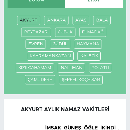
20:04
21:37
AKYURT
ANKARA
AYAŞ
BALA
BEYPAZARI
CUBUK
ELMADAĞ
EVREN
GÜDÜL
HAYMANA
KAHRAMANKAZAN
KALECİK
KIZILCAHAMAM
NALLIHAN
POLATLI
ÇAMLIDERE
ŞEREFLİKOÇHİSAR
AKYURT AYLIK NAMAZ VAKITLERI
İMSAK
GÜNEŞ
ÖĞLE
İKINDI
AKŞ